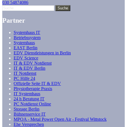
030 54874086
Partner
Systemhaus IT
Betriebssystem
Systemhaus
EAST Berlin
EDV Dienstleistungen in Berlin
EDV Science
IT & EDV Notdienst
IT & EDV Berlin
IT Notdienst
PC Hilfe 24
Offizielle Seite IT & EDV
Physiotherapie Praxis
IT Systemhaus
24 h Beratung IT
PC Notdienst Online
Storage Berlin
Bühnenservice IT
MPOA - Metal Power Open Air - Festival Wittstock
Ehe Versprechen