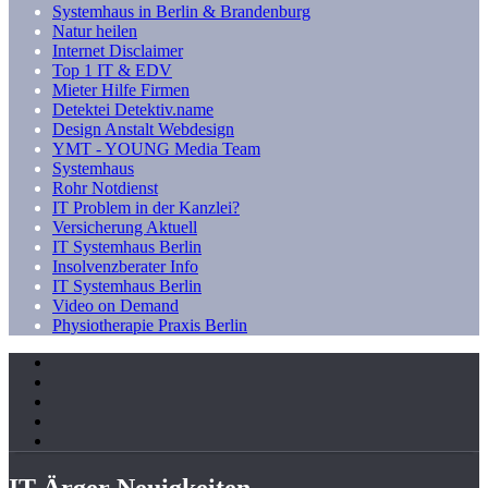
Systemhaus in Berlin & Brandenburg
Natur heilen
Internet Disclaimer
Top 1 IT & EDV
Mieter Hilfe Firmen
Detektei Detektiv.name
Design Anstalt Webdesign
YMT - YOUNG Media Team
Systemhaus
Rohr Notdienst
IT Problem in der Kanzlei?
Versicherung Aktuell
IT Systemhaus Berlin
Insolvenzberater Info
IT Systemhaus Berlin
Video on Demand
Physiotherapie Praxis Berlin
IT Ärger Neuigkeiten