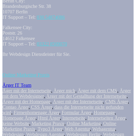
Berlin City:
Brandenburgische Str. 38
10707 Berlin
IT Support – Tel:
030 54874086
Falkensee City:
Poststr. 26
14612 Falkensee
IT Support – Tel:
03322 8509070
Ihr Webdesign Dienstleister für Sie.
Online Marketing Praxis
Ärger IT Team
Äger mit der Internetseite
,
Ärger mich
,
Ärger mit dem CMS
,
Ärger
mit dem Webdesigner
,
Ärger mit der Gestalltung der Internetseite
,
Ärger mit der Homepage
,
Ärger mit der Internetseite
,
CMS Ärger
,
Contao Ärger
,
CSS Ärger
,
dass die Internetseite nicht gefunden
wird
,
Firmenhomepage Ärger
,
Formular Ärger
,
Homepage
,
Homepage Ärger
,
Html Ärger
,
Internetseite
,
Internetseiten Ärger
,
keine Website
,
Marketing Praxis
,
Online Marketing
,
Online
Marketing Praxis
,
Typo3 Ärger
,
Web Agentur
,
Webagentur
,
Webdesign
,
Webdesign Agentur
,
Webdesign Berlin
,
Webdesign