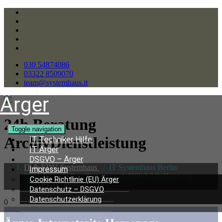
030 54874086
03322 8509070
team@systemhaus.it
Ärger
24h Beratung
Toggle navigation
ArchivDienstleistung
IT Techniker Hilfe
IT Ärger
DSGVO – Ärger
IT & EDV Systemhaus
/
IT Systemhaus Berlin
Impressum
Dienstleistung Ihre Firma brauch Hilfe? 24h Beratung
Cookie Richtlinie (EU) Ärger
Tel:
03054874086
Datenschutz – DSGVO
Datenschutzerklärung
0