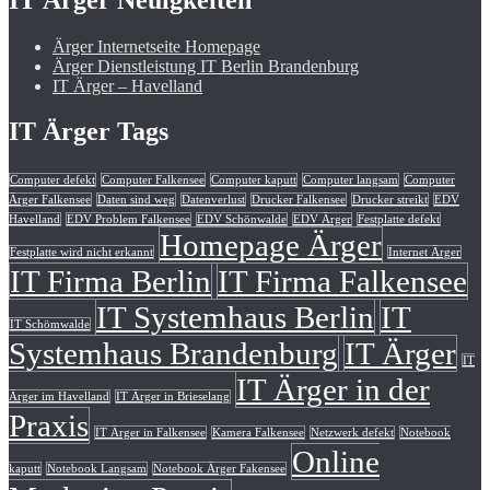
Ärger Internetseite Homepage
Ärger Dienstleistung IT Berlin Brandenburg
IT Ärger – Havelland
IT Ärger Tags
Computer defekt
Computer Falkensee
Computer kaputt
Computer langsam
Computer
Ärger Falkensee
Daten sind weg
Datenverlust
Drucker Falkensee
Drucker streikt
EDV
Havelland
EDV Problem Falkensee
EDV Schönwalde
EDV Ärger
Festplatte defekt
Homepage Ärger
Festplatte wird nicht erkannt
Internet Ärger
IT Firma Berlin
IT Firma Falkensee
IT Systemhaus Berlin
IT
IT Schömwalde
Systemhaus Brandenburg
IT Ärger
IT
IT Ärger in der
Ärger im Havelland
IT Ärger in Brieselang
Praxis
IT Ärger in Falkensee
Kamera Falkensee
Netzwerk defekt
Notebook
Online
kaputt
Notebook Langsam
Notebook Ärger Fakensee