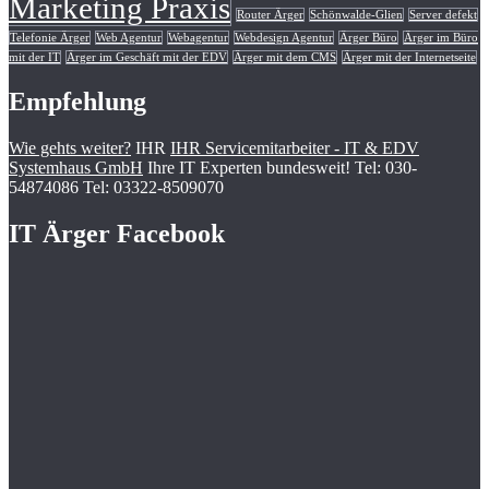
Marketing Praxis
Router Ärger
Schönwalde-Glien
Server defekt
Telefonie Ärger
Web Agentur
Webagentur
Webdesign Agentur
Ärger Büro
Ärger im Büro
mit der IT
Ärger im Geschäft mit der EDV
Ärger mit dem CMS
Ärger mit der Internetseite
Empfehlung
Wie gehts weiter?
IHR
IHR Servicemitarbeiter - IT & EDV
Systemhaus GmbH
Ihre IT Experten bundesweit! Tel: 030-
54874086 Tel: 03322-8509070
IT Ärger Facebook