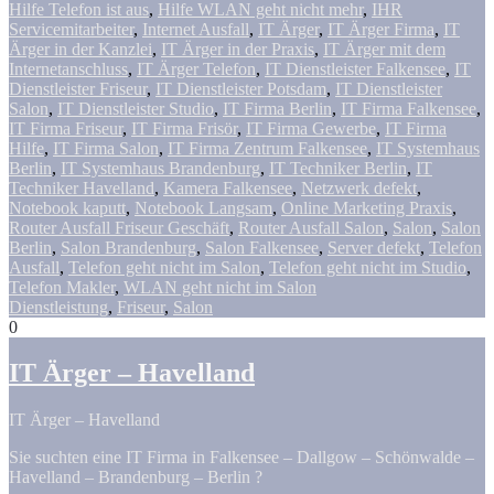
Hilfe Telefon ist aus
,
Hilfe WLAN geht nicht mehr
,
IHR
Servicemitarbeiter
,
Internet Ausfall
,
IT Ärger
,
IT Ärger Firma
,
IT
Ärger in der Kanzlei
,
IT Ärger in der Praxis
,
IT Ärger mit dem
Internetanschluss
,
IT Ärger Telefon
,
IT Dienstleister Falkensee
,
IT
Dienstleister Friseur
,
IT Dienstleister Potsdam
,
IT Dienstleister
Salon
,
IT Dienstleister Studio
,
IT Firma Berlin
,
IT Firma Falkensee
,
IT Firma Friseur
,
IT Firma Frisör
,
IT Firma Gewerbe
,
IT Firma
Hilfe
,
IT Firma Salon
,
IT Firma Zentrum Falkensee
,
IT Systemhaus
Berlin
,
IT Systemhaus Brandenburg
,
IT Techniker Berlin
,
IT
Techniker Havelland
,
Kamera Falkensee
,
Netzwerk defekt
,
Notebook kaputt
,
Notebook Langsam
,
Online Marketing Praxis
,
Router Ausfall Friseur Geschäft
,
Router Ausfall Salon
,
Salon
,
Salon
Berlin
,
Salon Brandenburg
,
Salon Falkensee
,
Server defekt
,
Telefon
Ausfall
,
Telefon geht nicht im Salon
,
Telefon geht nicht im Studio
,
Telefon Makler
,
WLAN geht nicht im Salon
Dienstleistung
,
Friseur
,
Salon
0
IT Ärger – Havelland
IT Ärger – Havelland
Sie suchten eine IT Firma in Falkensee – Dallgow – Schönwalde –
Havelland – Brandenburg – Berlin ?