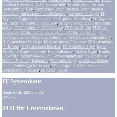
Problem Falkensee
,
EDV Schönwalde
,
Friseur Berlin
,
Friseur
Brandenburg
,
Hair
,
Homepage Ärger
,
Internet Ärger
,
Internet
Falkensee
,
Internetanschluss Falkensee
,
Internetseite Ärger
,
IT
Ärger
,
IT Ärger im Havelland
,
IT Ärger in Brieselang
,
IT Ärger in
der Praxis
,
IT Ärger in Falkensee
,
IT Ärger welche IT Firma kann
helfen
,
IT Dienstleister
,
IT Falkensee
,
IT Firma Berlin
,
IT Firma
Falkensee
,
IT Firma nicht zu erreichen
,
IT Firma Potsdam
,
IT
Schömwalde
,
IT Systemhaus Berlin
,
IT Systemhaus Brandenburg
,
IT Systemhaus Dallgow
,
IT Systemhaus Falkensee
,
IT Systemhaus
für Friseur
,
IT Systemhaus Potsdam
,
IT Techniker Ärger
,
legen
,
Notebook Ärger Fakensee
,
Rep. Falkensee
,
Router Ärger
,
Router
Falkensee
,
Schönwalde-Glien
,
Servicemitarbeiter
,
SK Haistyles
,
Telefon Beratung Falkensee
,
Telefonie Ärger
,
waschen scheiden
fönen
,
Webdesign für Friseur
,
Webdesign für Salon Havelland
Dienstleistung
,
Friseur
,
IT Ärger
,
Salon
IT Systemhaus
Heute ist der 08.08.2026
19:02:56
24 H für Unternehmen