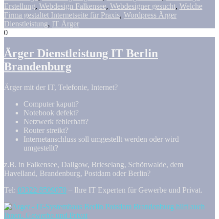
Erstellung
,
Webdesign Falkensee
,
Webdesigner gesucht
,
Welche
Firma gestaltet Internetseite für Praxis
,
Wordpress Ärger
Dienstleistung
,
IT Ärger
0
Ärger Dienstleistung IT Berlin
Brandenburg
Ärger mit der IT, Telefonie, Internet?
Computer kaputt?
Notebook defekt?
Netzwerk fehlerhaft?
Router streikt?
Internetanschluss soll umgestellt werden oder wird
umgestellt?
z.B. in Falkensee, Dallgow, Brieselang, Schönwalde, dem
Havelland, Brandenburg, Postdam oder Berlin?
Tel:
03322 8509070
– Ihre IT Experten für Gewerbe und Privat.