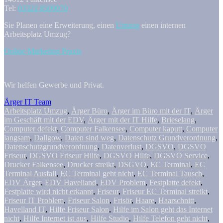
Tel:
03322 8509070
Sie Planen eine Erweiterung, einen
Umzug
einen internen
Arbeitsplatz Umzug?
Online Marketing Praxis
Wir helfen Gewerbe und Privat.
Ärger IT Team
Arbeitsplatz Umzug
,
Ärger Büro
,
Ärger im Büro mit der IT
,
Ärger
im Geschäft mit der EDV
,
Ärger mit der IT Hilfe
,
Brieselang
,
Computer defekt
,
Computer Falkensee
,
Computer kaputt
,
Computer
langsam
,
Dallgow
,
Daten sind weg
,
Datenschutz Grundverordnung
,
Datenschutzgrundverordnung
,
Datenverlust
,
DGSVO
,
DGSVO
Friseur
,
DGSVO Friseur Hilfe
,
DGSVO Hilfe
,
DGSVO Service
,
Drucker Falkensee
,
Drucker streikt
,
DSGVO
,
EC Terminal
,
EC
Terminal Ausfall
,
EC Terminal geht nicht
,
EC Terminal Tausch
,
EDV Ärger
,
EDV Havelland
,
EDV Problem
,
Festplatte defekt
,
Festplatte wird nicht erkannt
,
Friseur
,
Friseur EC Terminal streikt
,
Friseur IT Problem
,
Friseur Salon
,
Frisör
,
Haare
,
Haarschnitt
,
Havelland IT
,
Hilfe Friseur Salon
,
Hilfe im Salon geht das Internet
nicht
,
Hilfe Internet ist aus
,
Hilfe Studio
,
Hilfe Telefon geht nicht
,