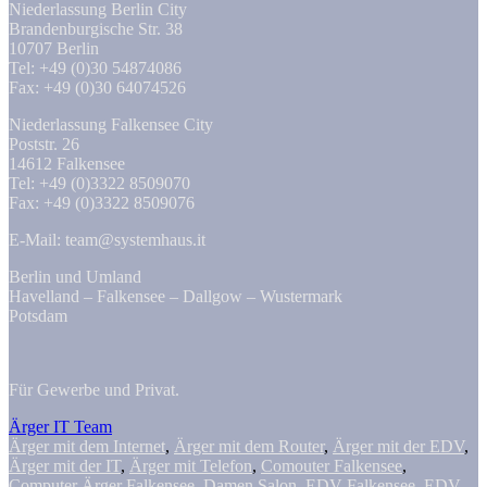
Niederlassung Berlin City
Brandenburgische Str. 38
10707 Berlin
Tel: +49 (0)30 54874086
Fax: +49 (0)30 64074526
Niederlassung Falkensee City
Poststr. 26
14612 Falkensee
Tel: +49 (0)3322 8509070
Fax: +49 (0)3322 8509076
E-Mail: team@systemhaus.it
Berlin und Umland
Havelland – Falkensee – Dallgow – Wustermark
Potsdam
Für Gewerbe und Privat.
Ärger IT Team
Ärger mit dem Internet
,
Ärger mit dem Router
,
Ärger mit der EDV
,
Ärger mit der IT
,
Ärger mit Telefon
,
Comouter Falkensee
,
Computer Ärger Falkensee
,
Damen Salon
,
EDV Falkensee
,
EDV