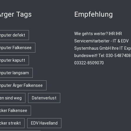
Ärger Tags
Empfehlung
Wie gehts weiter?
IHR
IHR
puter defekt
Servicemitarbeiter - IT & EDV
puter Falkensee
Systemhaus GmbH
Ihre IT Ex
bundesweit! Tel: 030-54874086
puter kaputt
03322-8509070
puter langsam
puter Ärger Falkensee
en sind weg
Datenverlust
cker Falkensee
cker streikt
EDV Havelland