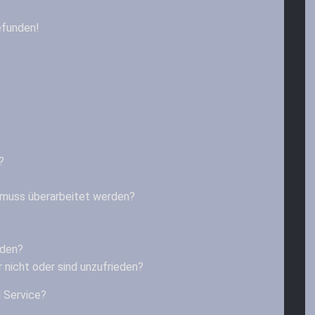
efunden!
?
muss überarbeitet werden?
nden?
r nicht oder sind unzufrieden?
 Service?