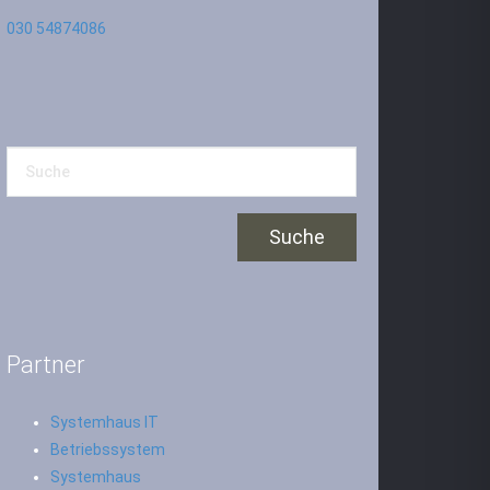
030 54874086
Partner
Systemhaus IT
Betriebssystem
Systemhaus