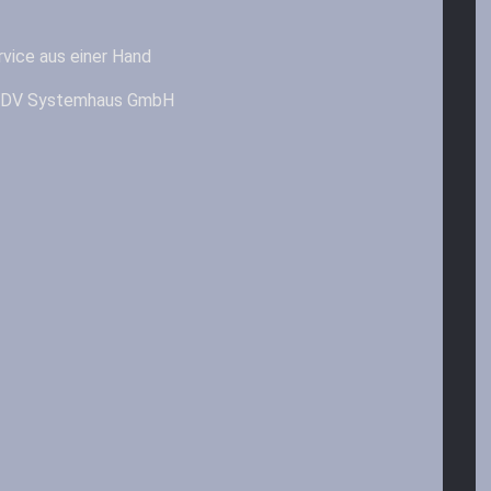
vice aus einer Hand
& EDV Systemhaus GmbH