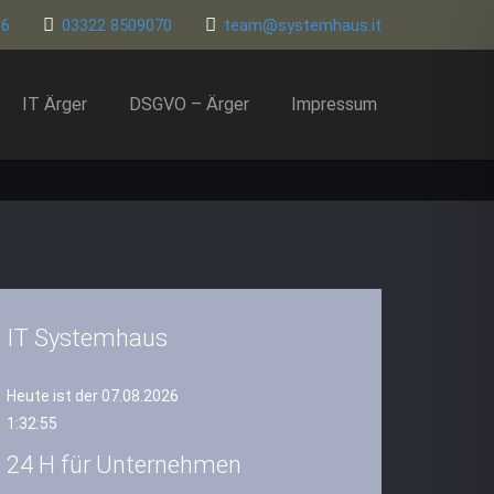
86
03322 8509070
team@systemhaus.it
IT Ärger
DSGVO – Ärger
Impressum
IT Systemhaus
Heute ist der 07.08.2026
1:32:56
24 H für Unternehmen