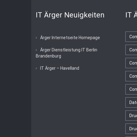
IT Ärger Neuigkeiten
IT 
Com
Ärger Internetseite Homepage
Ärger Dienstleistung IT Berlin
Com
Brandenburg
Com
IT Ärger – Havelland
Com
Com
Dat
Dru
Dru