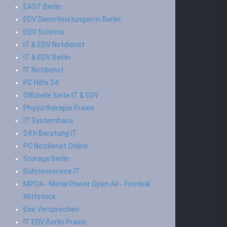
EAST Berlin
EDV Dienstleistungen in Berlin
EDV Science
IT & EDV Notdienst
IT & EDV Berlin
IT Notdienst
PC Hilfe 24
Offizielle Seite IT & EDV
Physiotherapie Praxis
IT Systemhaus
24 h Beratung IT
PC Notdienst Online
Storage Berlin
Bühnenservice IT
MPOA - Metal Power Open Air - Festival
Wittstock
Ehe Versprechen
IT EDV Berlin Praxis