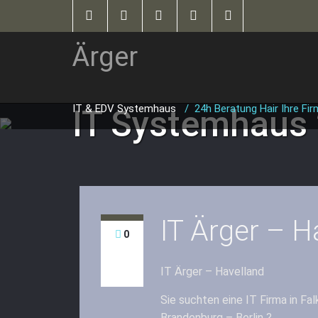
Ärger
IT & EDV Systemhaus
/
24h Beratung Hair Ihre Fir
IT Systemhaus
IT Ärger – H
0
IT Ärger – Havelland
Sie suchten eine IT Firma in F
Brandenburg – Berlin ?