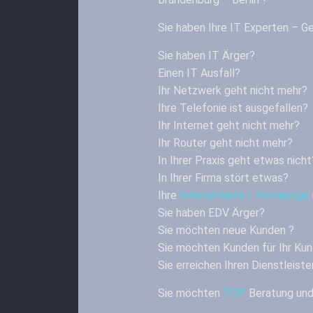
Sie haben Ihre IT Experten – G
Sie haben IT Ärger?
Einen IT Ausfall?
Ihr Netzwerk geht nicht mehr?
Ihre Telefonie ist ausgefallen?
Ihr Internet geht nicht mehr?
Ihr Router geht nicht mehr?
In Ihrer Praxis geht etwas nicht
In Ihrer Firma stört etwas?
Ihre
Internetseite / Homepage
Sie haben EDV Ärger?
Sie möchten neue Kunden ?
Sie möchten Kunden für Ihr Ku
Sie erreichen Ihren Dienstleiste
Sie möchten
TOP
Beratung und