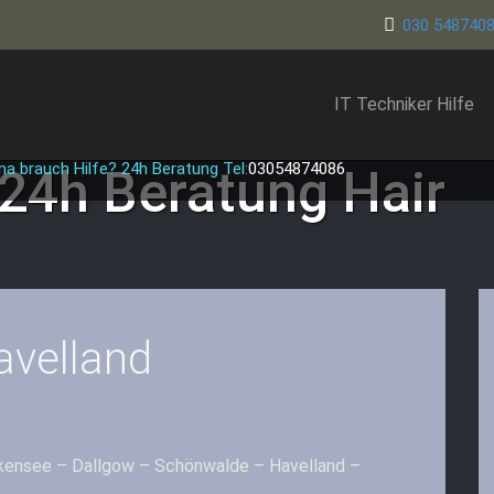
030 548740
IT Techniker Hilfe
ma brauch Hilfe? 24h Beratung Tel:
03054874086
 24h Beratung
Hair
avelland
alkensee – Dallgow – Schönwalde – Havelland –