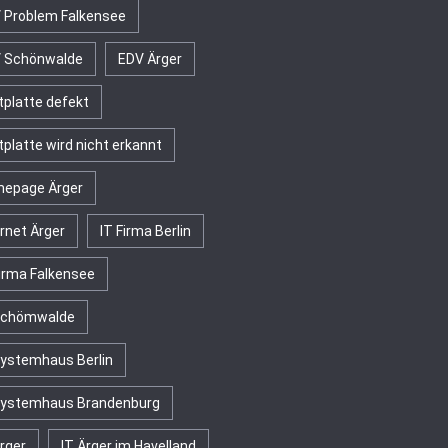
 Problem Falkensee
 Schönwalde
EDV Ärger
tplatte defekt
tplatte wird nicht erkannt
epage Ärger
ernet Ärger
IT Firma Berlin
Firma Falkensee
Schömwalde
Systemhaus Berlin
Systemhaus Brandenburg
rger
IT Ärger im Havelland