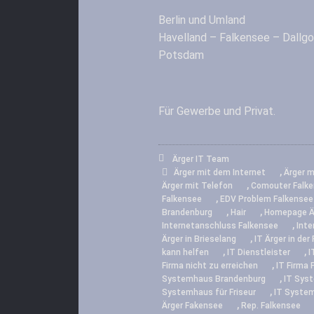
Berlin und Umland
Havelland – Falkensee – Dallg
Potsdam
Für Gewerbe und Privat.
Ärger IT Team
,
Ärger mit dem Internet
Ärger m
,
Ärger mit Telefon
Comouter Falk
,
Falkensee
EDV Problem Falkensee
,
,
Brandenburg
Hair
Homepage Ä
,
Internetanschluss Falkensee
Inte
,
Ärger in Brieselang
IT Ärger in der 
,
,
kann helfen
IT Dienstleister
I
,
Firma nicht zu erreichen
IT Firma
,
Systemhaus Brandenburg
IT Sys
,
Systemhaus für Friseur
IT Syste
,
Ärger Fakensee
Rep. Falkensee