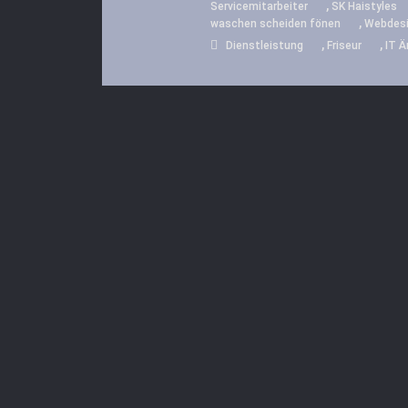
,
Servicemitarbeiter
SK Haistyles
,
waschen scheiden fönen
Webdesig
,
,
Dienstleistung
Friseur
IT Ä