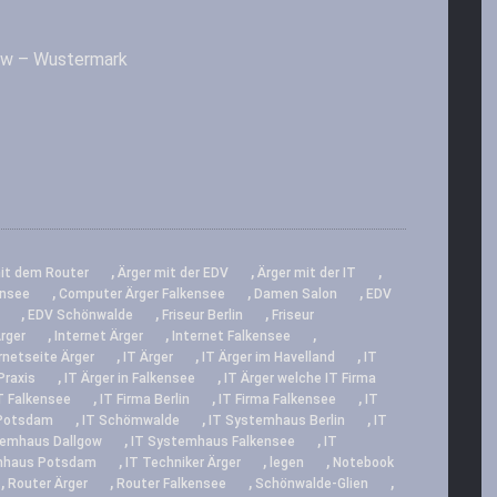
ow – Wustermark
,
,
,
it dem Router
Ärger mit der EDV
Ärger mit der IT
,
,
,
ensee
Computer Ärger Falkensee
Damen Salon
EDV
,
,
,
EDV Schönwalde
Friseur Berlin
Friseur
,
,
,
rger
Internet Ärger
Internet Falkensee
,
,
,
rnetseite Ärger
IT Ärger
IT Ärger im Havelland
IT
,
,
Praxis
IT Ärger in Falkensee
IT Ärger welche IT Firma
,
,
,
T Falkensee
IT Firma Berlin
IT Firma Falkensee
IT
,
,
,
 Potsdam
IT Schömwalde
IT Systemhaus Berlin
IT
,
,
temhaus Dallgow
IT Systemhaus Falkensee
IT
,
,
,
mhaus Potsdam
IT Techniker Ärger
legen
Notebook
,
,
,
,
Router Ärger
Router Falkensee
Schönwalde-Glien