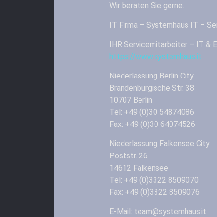
Wir beraten Sie gerne.
IT Firma – Systemhaus IT – Ser
IHR Servicemitarbeiter – IT 
https://www.systemhaus.it
Niederlassung Berlin City
Brandenburgische Str. 38
10707 Berlin
Tel: +49 (0)30 54874086
Fax: +49 (0)30 64074526
Niederlassung Falkensee City
Poststr. 26
14612 Falkensee
Tel: +49 (0)3322 8509070
Fax: +49 (0)3322 8509076
E-Mail: team@systemhaus.it