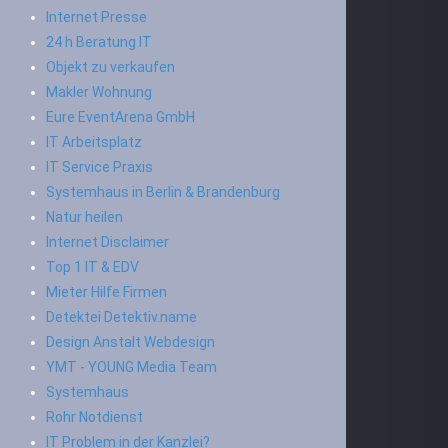
Internet Presse
24 h Beratung IT
Objekt zu verkaufen
Makler Wohnung
Eure EventArena GmbH
IT Arbeitsplatz
IT Service Praxis
Systemhaus in Berlin & Brandenburg
Natur heilen
Internet Disclaimer
Top 1 IT & EDV
Mieter Hilfe Firmen
Detektei Detektiv.name
Design Anstalt Webdesign
YMT - YOUNG Media Team
Systemhaus
Rohr Notdienst
IT Problem in der Kanzlei?