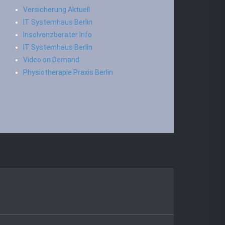
Versicherung Aktuell
IT Systemhaus Berlin
Insolvenzberater Info
IT Systemhaus Berlin
Video on Demand
Physiotherapie Praxis Berlin