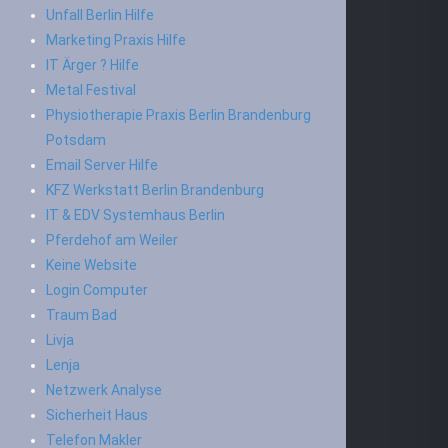
Unfall Berlin Hilfe
Marketing Praxis Hilfe
IT Ärger ? Hilfe
Metal Festival
Physiotherapie Praxis Berlin Brandenburg
Potsdam
Email Server Hilfe
KFZ Werkstatt Berlin Brandenburg
IT & EDV Systemhaus Berlin
Pferdehof am Weiler
Keine Website
Login Computer
Traum Bad
Livja
Lenja
Netzwerk Analyse
Sicherheit Haus
Telefon Makler