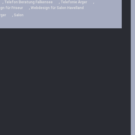
,
,
,
Telefon Beratung Falkensee
Telefonie Ärger
,
n für Friseur
Webdesign für Salon Havelland
,
rger
Salon