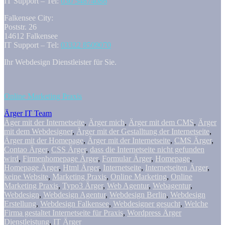
IT Support – Tel:
030 54874086
Falkensee City:
Poststr. 26
14612 Falkensee
IT Support – Tel:
03322 8509070
Ihr Webdesign Dienstleister für Sie.
Online Marketing Praxis
Ärger IT Team
Äger mit der Internetseite
,
Ärger mich
,
Ärger mit dem CMS
,
Ärger
mit dem Webdesigner
,
Ärger mit der Gestalltung der Internetseite
,
Ärger mit der Homepage
,
Ärger mit der Internetseite
,
CMS Ärger
,
Contao Ärger
,
CSS Ärger
,
dass die Internetseite nicht gefunden
wird
,
Firmenhomepage Ärger
,
Formular Ärger
,
Homepage
,
Homepage Ärger
,
Html Ärger
,
Internetseite
,
Internetseiten Ärger
,
keine Website
,
Marketing Praxis
,
Online Marketing
,
Online
Marketing Praxis
,
Typo3 Ärger
,
Web Agentur
,
Webagentur
,
Webdesign
,
Webdesign Agentur
,
Webdesign Berlin
,
Webdesign
Erstellung
,
Webdesign Falkensee
,
Webdesigner gesucht
,
Welche
Firma gestaltet Internetseite für Praxis
,
Wordpress Ärger
Dienstleistung
,
IT Ärger