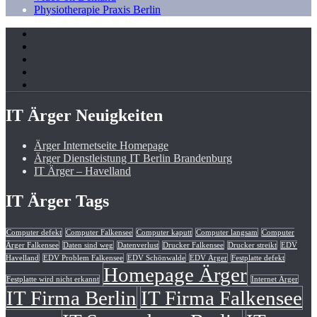
Physiotherapie Praxis Berlin
IT Ärger Neuigkeiten
Ärger Internetseite Homepage
Ärger Dienstleistung IT Berlin Brandenburg
IT Ärger – Havelland
IT Ärger Tags
Computer defekt
Computer Falkensee
Computer kaputt
Computer langsam
Computer
Ärger Falkensee
Daten sind weg
Datenverlust
Drucker Falkensee
Drucker streikt
EDV
Havelland
EDV Problem Falkensee
EDV Schönwalde
EDV Ärger
Festplatte defekt
Homepage Ärger
Festplatte wird nicht erkannt
Internet Ärger
IT Firma Berlin
IT Firma Falkensee