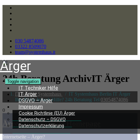
030 54874086
03322 8509070
team@systemhaus.it
Ärger
24h Beratung ArchivIT Ärger
Toggle navigation
IT Techniker Hilfe
IT & EDV Systemhaus
/
IT Systemhaus Berlin IT Ärger
IT Ärger
Ihre Firma brauch Hilfe? 24h Beratung Tel:
03054874086
DSGVO – Ärger
Impressum
0
Cookie Richtlinie (EU) Ärger
Datenschutz – DSGVO
Ärger Internetseite Homepage
Datenschutzerklärung
Internetseite – Ärger?