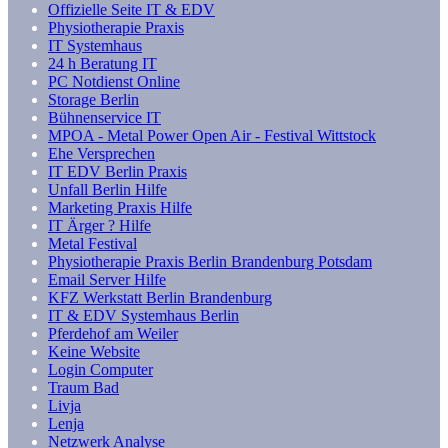
Offizielle Seite IT & EDV
Physiotherapie Praxis
IT Systemhaus
24 h Beratung IT
PC Notdienst Online
Storage Berlin
Bühnenservice IT
MPOA - Metal Power Open Air - Festival Wittstock
Ehe Versprechen
IT EDV Berlin Praxis
Unfall Berlin Hilfe
Marketing Praxis Hilfe
IT Ärger ? Hilfe
Metal Festival
Physiotherapie Praxis Berlin Brandenburg Potsdam
Email Server Hilfe
KFZ Werkstatt Berlin Brandenburg
IT & EDV Systemhaus Berlin
Pferdehof am Weiler
Keine Website
Login Computer
Traum Bad
Livja
Lenja
Netzwerk Analyse