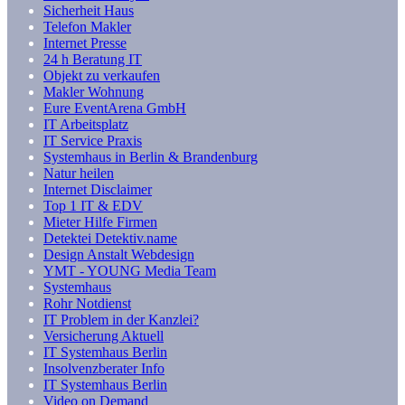
Sicherheit Haus
Telefon Makler
Internet Presse
24 h Beratung IT
Objekt zu verkaufen
Makler Wohnung
Eure EventArena GmbH
IT Arbeitsplatz
IT Service Praxis
Systemhaus in Berlin & Brandenburg
Natur heilen
Internet Disclaimer
Top 1 IT & EDV
Mieter Hilfe Firmen
Detektei Detektiv.name
Design Anstalt Webdesign
YMT - YOUNG Media Team
Systemhaus
Rohr Notdienst
IT Problem in der Kanzlei?
Versicherung Aktuell
IT Systemhaus Berlin
Insolvenzberater Info
IT Systemhaus Berlin
Video on Demand