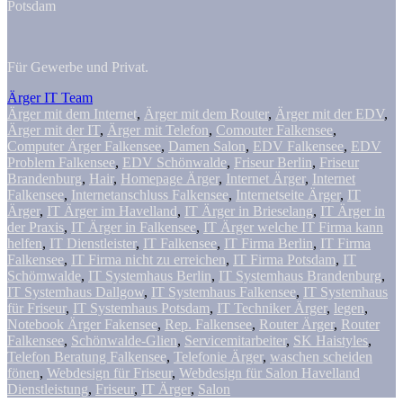
Potsdam
Für Gewerbe und Privat.
Ärger IT Team
Ärger mit dem Internet
,
Ärger mit dem Router
,
Ärger mit der EDV
,
Ärger mit der IT
,
Ärger mit Telefon
,
Comouter Falkensee
,
Computer Ärger Falkensee
,
Damen Salon
,
EDV Falkensee
,
EDV
Problem Falkensee
,
EDV Schönwalde
,
Friseur Berlin
,
Friseur
Brandenburg
,
Hair
,
Homepage Ärger
,
Internet Ärger
,
Internet
Falkensee
,
Internetanschluss Falkensee
,
Internetseite Ärger
,
IT
Ärger
,
IT Ärger im Havelland
,
IT Ärger in Brieselang
,
IT Ärger in
der Praxis
,
IT Ärger in Falkensee
,
IT Ärger welche IT Firma kann
helfen
,
IT Dienstleister
,
IT Falkensee
,
IT Firma Berlin
,
IT Firma
Falkensee
,
IT Firma nicht zu erreichen
,
IT Firma Potsdam
,
IT
Schömwalde
,
IT Systemhaus Berlin
,
IT Systemhaus Brandenburg
,
IT Systemhaus Dallgow
,
IT Systemhaus Falkensee
,
IT Systemhaus
für Friseur
,
IT Systemhaus Potsdam
,
IT Techniker Ärger
,
legen
,
Notebook Ärger Fakensee
,
Rep. Falkensee
,
Router Ärger
,
Router
Falkensee
,
Schönwalde-Glien
,
Servicemitarbeiter
,
SK Haistyles
,
Telefon Beratung Falkensee
,
Telefonie Ärger
,
waschen scheiden
fönen
,
Webdesign für Friseur
,
Webdesign für Salon Havelland
Dienstleistung
,
Friseur
,
IT Ärger
,
Salon