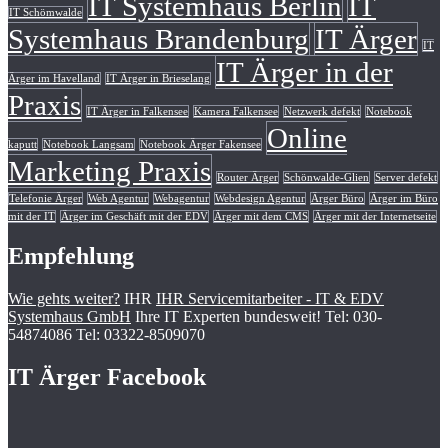
IT Systemhaus Berlin
IT
IT Schömwalde
Systemhaus Brandenburg
IT Ärger
IT
IT Ärger in der
Ärger im Havelland
IT Ärger in Brieselang
Praxis
IT Ärger in Falkensee
Kamera Falkensee
Netzwerk defekt
Notebook
Online
kaputt
Notebook Langsam
Notebook Ärger Fakensee
Marketing Praxis
Router Ärger
Schönwalde-Glien
Server defekt
Telefonie Ärger
Web Agentur
Webagentur
Webdesign Agentur
Ärger Büro
Ärger im Büro
mit der IT
Ärger im Geschäft mit der EDV
Ärger mit dem CMS
Ärger mit der Internetseite
Empfehlung
Wie gehts weiter?
IHR
IHR Servicemitarbeiter - IT & EDV
Systemhaus GmbH
Ihre IT Experten bundesweit! Tel: 030-
54874086 Tel: 03322-8509070
IT Ärger Facebook