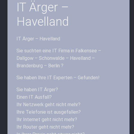
IT Ärger –
Havelland
IT Ärger – Havelland
Sie suchten eine IT Firma in Falkensee –
Dallgow – Schönwalde – Havelland –
Brandenburg – Berlin ?
Sie haben Ihre IT Experten – Gefunden!
Sie haben IT Ärger?
Einen IT Ausfall?
Ihr Netzwerk geht nicht mehr?
Ihre Telefonie ist ausgefallen?
Ihr Internet geht nicht mehr?
Ihr Router geht nicht mehr?