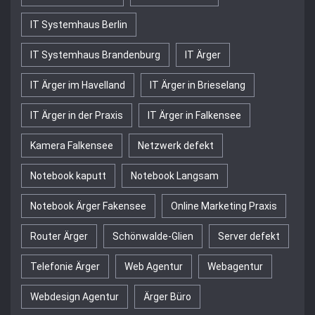
IT Systemhaus Berlin
IT Systemhaus Brandenburg
IT Ärger
IT Ärger im Havelland
IT Ärger in Brieselang
IT Ärger in der Praxis
IT Ärger in Falkensee
Kamera Falkensee
Netzwerk defekt
Notebook kaputt
Notebook Langsam
Notebook Ärger Fakensee
Online Marketing Praxis
Router Ärger
Schönwalde-Glien
Server defekt
Telefonie Ärger
Web Agentur
Webagentur
Webdesign Agentur
Ärger Büro