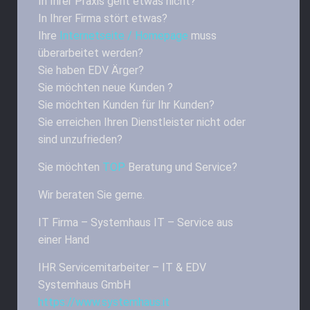
In Ihrer Praxis geht etwas nicht?
In Ihrer Firma stört etwas?
Ihre
Internetseite / Homepage
muss
überarbeitet werden?
Sie haben EDV Ärger?
Sie möchten neue Kunden ?
Sie möchten Kunden für Ihr Kunden?
Sie erreichen Ihren Dienstleister nicht oder
sind unzufrieden?
Sie möchten
TOP
Beratung und Service?
Wir beraten Sie gerne.
IT Firma – Systemhaus IT – Service aus
einer Hand
IHR Servicemitarbeiter – IT & EDV
Systemhaus GmbH
https://www.systemhaus.it