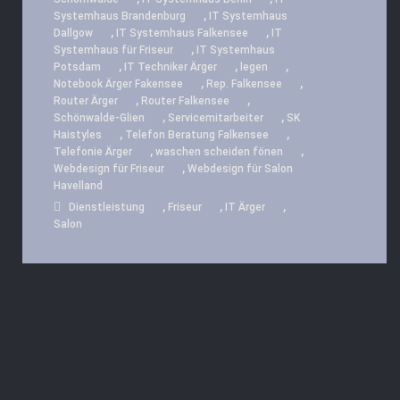
,
Systemhaus Brandenburg
IT Systemhaus
,
,
Dallgow
IT Systemhaus Falkensee
IT
,
Systemhaus für Friseur
IT Systemhaus
,
,
,
Potsdam
IT Techniker Ärger
legen
,
,
Notebook Ärger Fakensee
Rep. Falkensee
,
,
Router Ärger
Router Falkensee
,
,
Schönwalde-Glien
Servicemitarbeiter
SK
,
,
Haistyles
Telefon Beratung Falkensee
,
,
Telefonie Ärger
waschen scheiden fönen
,
Webdesign für Friseur
Webdesign für Salon
Havelland
,
,
,
Dienstleistung
Friseur
IT Ärger
Salon