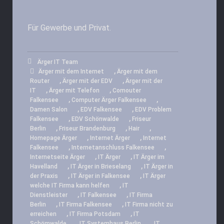
Für Gewerbe und Privat.
Ärger IT Team
,
Ärger mit dem Internet
Ärger mit dem
,
,
Router
Ärger mit der EDV
Ärger mit der
,
,
IT
Ärger mit Telefon
Comouter
,
,
Falkensee
Computer Ärger Falkensee
,
,
Damen Salon
EDV Falkensee
EDV Problem
,
,
Falkensee
EDV Schönwalde
Friseur
,
,
,
Berlin
Friseur Brandenburg
Hair
,
,
Homepage Ärger
Internet Ärger
Internet
,
,
Falkensee
Internetanschluss Falkensee
,
,
Internetseite Ärger
IT Ärger
IT Ärger im
,
,
Havelland
IT Ärger in Brieselang
IT Ärger in
,
,
der Praxis
IT Ärger in Falkensee
IT Ärger
,
welche IT Firma kann helfen
IT
,
,
Dienstleister
IT Falkensee
IT Firma
,
,
Berlin
IT Firma Falkensee
IT Firma nicht zu
,
,
erreichen
IT Firma Potsdam
IT
,
,
Schömwalde
IT Systemhaus Berlin
IT