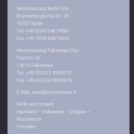
Niederlassung Berlin City
Brandenburgische Str. 38
10707 Berlin
Tel: +49 (0)30 54874086
Fax: +49 (0)30 64074526
Niederlassung Falkensee City
Poststr. 26
14612 Falkensee
Tel: +49 (0)3322 8509070
Fax: +49 (0)3322 8509076
E-Mail: team@systemhaus.it
Berlin und Umland
Havelland – Falkensee – Dallgow –
Wustermark
Potsdam