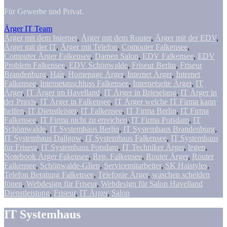
Für Gewerbe und Privat.
Ärger IT Team
Ärger mit dem Internet
,
Ärger mit dem Router
,
Ärger mit der EDV
,
Ärger mit der IT
,
Ärger mit Telefon
,
Comouter Falkensee
,
Computer Ärger Falkensee
,
Damen Salon
,
EDV Falkensee
,
EDV
Problem Falkensee
,
EDV Schönwalde
,
Friseur Berlin
,
Friseur
Brandenburg
,
Hair
,
Homepage Ärger
,
Internet Ärger
,
Internet
Falkensee
,
Internetanschluss Falkensee
,
Internetseite Ärger
,
IT
Ärger
,
IT Ärger im Havelland
,
IT Ärger in Brieselang
,
IT Ärger in
der Praxis
,
IT Ärger in Falkensee
,
IT Ärger welche IT Firma kann
helfen
,
IT Dienstleister
,
IT Falkensee
,
IT Firma Berlin
,
IT Firma
Falkensee
,
IT Firma nicht zu erreichen
,
IT Firma Potsdam
,
IT
Schömwalde
,
IT Systemhaus Berlin
,
IT Systemhaus Brandenburg
,
IT Systemhaus Dallgow
,
IT Systemhaus Falkensee
,
IT Systemhaus
für Friseur
,
IT Systemhaus Potsdam
,
IT Techniker Ärger
,
legen
,
Notebook Ärger Fakensee
,
Rep. Falkensee
,
Router Ärger
,
Router
Falkensee
,
Schönwalde-Glien
,
Servicemitarbeiter
,
SK Haistyles
,
Telefon Beratung Falkensee
,
Telefonie Ärger
,
waschen scheiden
fönen
,
Webdesign für Friseur
,
Webdesign für Salon Havelland
Dienstleistung
,
Friseur
,
IT Ärger
,
Salon
IT Systemhaus