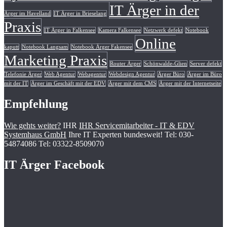
IT Ärger in der
Ärger im Havelland
IT Ärger in Brieselang
Praxis
IT Ärger in Falkensee
Kamera Falkensee
Netzwerk defekt
Notebook
Online
kaputt
Notebook Langsam
Notebook Ärger Fakensee
Marketing Praxis
Router Ärger
Schönwalde-Glien
Server defekt
Telefonie Ärger
Web Agentur
Webagentur
Webdesign Agentur
Ärger Büro
Ärger im Büro
mit der IT
Ärger im Geschäft mit der EDV
Ärger mit dem CMS
Ärger mit der Internetseite
Empfehlung
Wie gehts weiter?
IHR
IHR Servicemitarbeiter - IT & EDV
Systemhaus GmbH
Ihre IT Experten bundesweit! Tel: 030-
54874086 Tel: 03322-8509070
IT Ärger Facebook