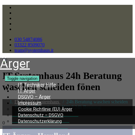
030 54874086
03322 8509070
team@systemhaus.it
Ärger
IT Systemhaus 24h Beratung
Toggle navigation
waschen scheiden fönen
IT Techniker Hilfe
IT Ärger
DSGVO – Ärger
IT & EDV Systemhaus
/
24h Beratung waschen scheiden
Impressum
fönen Ihre Firma brauch Hilfe? 24h Beratung
Cookie Richtlinie (EU) Ärger
Tel:
03054874086
Datenschutz – DSGVO
Datenschutzerklärung
0