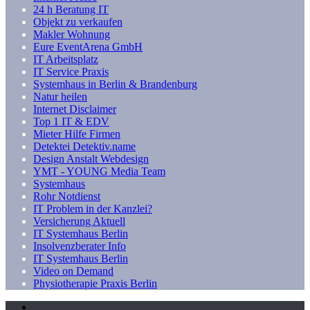
24 h Beratung IT
Objekt zu verkaufen
Makler Wohnung
Eure EventArena GmbH
IT Arbeitsplatz
IT Service Praxis
Systemhaus in Berlin & Brandenburg
Natur heilen
Internet Disclaimer
Top 1 IT & EDV
Mieter Hilfe Firmen
Detektei Detektiv.name
Design Anstalt Webdesign
YMT - YOUNG Media Team
Systemhaus
Rohr Notdienst
IT Problem in der Kanzlei?
Versicherung Aktuell
IT Systemhaus Berlin
Insolvenzberater Info
IT Systemhaus Berlin
Video on Demand
Physiotherapie Praxis Berlin