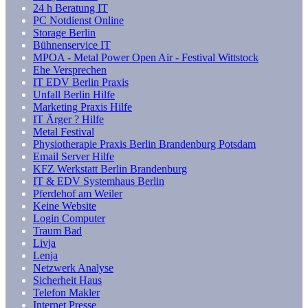
24 h Beratung IT
PC Notdienst Online
Storage Berlin
Bühnenservice IT
MPOA - Metal Power Open Air - Festival Wittstock
Ehe Versprechen
IT EDV Berlin Praxis
Unfall Berlin Hilfe
Marketing Praxis Hilfe
IT Ärger ? Hilfe
Metal Festival
Physiotherapie Praxis Berlin Brandenburg Potsdam
Email Server Hilfe
KFZ Werkstatt Berlin Brandenburg
IT & EDV Systemhaus Berlin
Pferdehof am Weiler
Keine Website
Login Computer
Traum Bad
Livja
Lenja
Netzwerk Analyse
Sicherheit Haus
Telefon Makler
Internet Presse