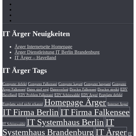
IT Ärger Neuigkeiten
Ärger Internetseite Homepage
Ärger Dienstleistung IT Berlin Brandenburg
IT Ärger – Havelland
IT Ärger Tags
Computer defekt
Computer Falkensee
Computer kaputt
Computer langsam
Computer
Ärger Falkensee
Daten sind weg
Datenverlust
Drucker Falkensee
Drucker streikt
EDV
Havelland
EDV Problem Falkensee
EDV Schönwalde
EDV Ärger
Festplatte defekt
Homepage Ärger
Festplatte wird nicht erkannt
Internet Ärger
IT Firma Berlin
IT Firma Falkensee
IT Systemhaus Berlin
IT
IT Schömwalde
Systemhaus Brandenburg
IT Ärger
IT