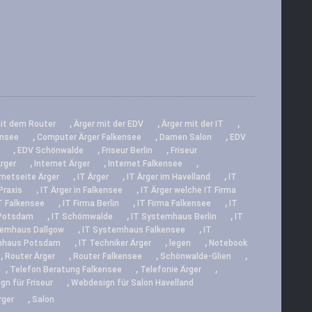
,
,
,
it dem Router
Ärger mit der EDV
Ärger mit der IT
,
,
,
ensee
Computer Ärger Falkensee
Damen Salon
EDV
,
,
,
EDV Schönwalde
Friseur Berlin
Friseur
,
,
,
rger
Internet Ärger
Internet Falkensee
,
,
,
rnetseite Ärger
IT Ärger
IT Ärger im Havelland
IT
,
,
Praxis
IT Ärger in Falkensee
IT Ärger welche IT Firma
,
,
,
T Falkensee
IT Firma Berlin
IT Firma Falkensee
IT
,
,
,
 Potsdam
IT Schömwalde
IT Systemhaus Berlin
IT
,
,
temhaus Dallgow
IT Systemhaus Falkensee
IT
,
,
,
mhaus Potsdam
IT Techniker Ärger
legen
Notebook
,
,
,
,
Router Ärger
Router Falkensee
Schönwalde-Glien
,
,
,
Telefon Beratung Falkensee
Telefonie Ärger
,
n für Friseur
Webdesign für Salon Havelland
,
rger
Salon