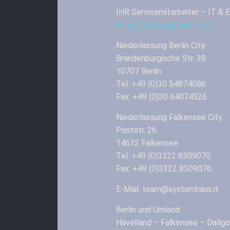
IHR Servicemitarbeiter – IT 
https://www.systemhaus.it
Niederlassung Berlin City
Brandenburgische Str. 38
10707 Berlin
Tel: +49 (0)30 54874086
Fax: +49 (0)30 64074526
Niederlassung Falkensee City
Poststr. 26
14612 Falkensee
Tel: +49 (0)3322 8509070
Fax: +49 (0)3322 8509076
E-Mail: team@systemhaus.it
Berlin und Umland
Havelland – Falkensee – Dallg