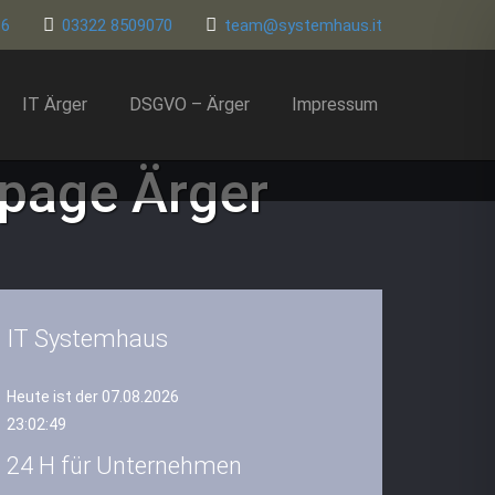
86
03322 8509070
team@systemhaus.it
IT Ärger
DSGVO – Ärger
Impressum
age Ärger
IT Systemhaus
Heute ist der 07.08.2026
23:02:50
24 H für Unternehmen