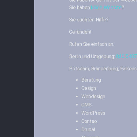
Sie haben
keine Website
?
Sie suchten Hilfe?
Gefunden!
Rufen Sie einfach an.
Berlin und Umgebung:
030 548
Potsdam, Brandenburg, Falken
Beratung
Design
Webdesign
CMS
WordPress
Contao
Drupal