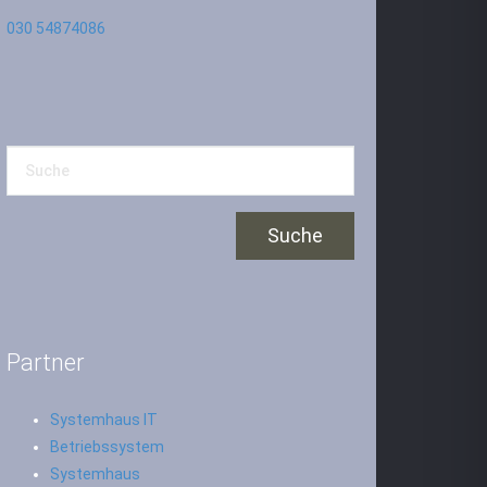
030 54874086
Partner
Systemhaus IT
Betriebssystem
Systemhaus