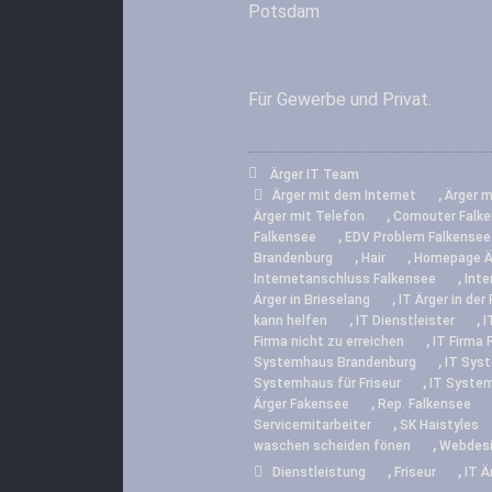
Potsdam
Für Gewerbe und Privat.
Ärger IT Team
,
Ärger mit dem Internet
Ärger m
,
Ärger mit Telefon
Comouter Falk
,
Falkensee
EDV Problem Falkensee
,
,
Brandenburg
Hair
Homepage Ä
,
Internetanschluss Falkensee
Inte
,
Ärger in Brieselang
IT Ärger in der 
,
,
kann helfen
IT Dienstleister
I
,
Firma nicht zu erreichen
IT Firma
,
Systemhaus Brandenburg
IT Sys
,
Systemhaus für Friseur
IT Syste
,
Ärger Fakensee
Rep. Falkensee
,
Servicemitarbeiter
SK Haistyles
,
waschen scheiden fönen
Webdesig
,
,
Dienstleistung
Friseur
IT Ä