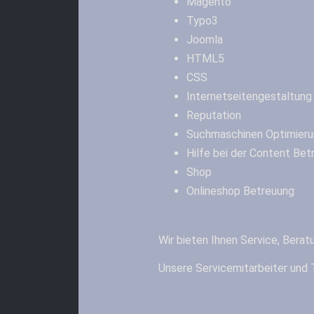
Magento
Typo3
Joomla
HTML5
CSS
Internetseitengestaltung
Reputation
Suchmaschinen Optimieru
Hilfe bei der Content Bet
Shop
Onlineshop Betreuung
Wir bieten Ihnen Service, Berat
Unsere Servicemitarbeiter und 