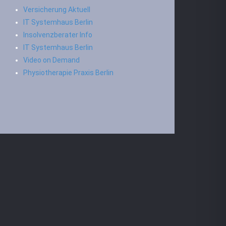
Versicherung Aktuell
IT Systemhaus Berlin
Insolvenzberater Info
IT Systemhaus Berlin
Video on Demand
Physiotherapie Praxis Berlin