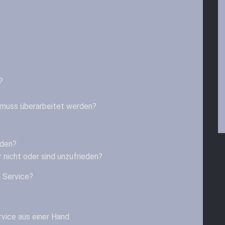
?
muss überarbeitet werden?
nden?
r nicht oder sind unzufrieden?
 Service?
vice aus einer Hand