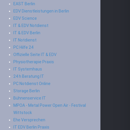
EAST Berlin
EDV Dienstleistungen in Berlin
EDV Science
IT & EDV Notdienst
IT & EDV Berlin
IT Notdienst
PC Hilfe 24
Offizielle Seite IT & EDV
Physiotherapie Praxis
IT Systemhaus
24 h Beratung IT
PC Notdienst Online
Storage Berlin
Bühnenservice IT
MPOA - Metal Power Open Air - Festival
Wittstock
Ehe Versprechen
IT EDV Berlin Praxis