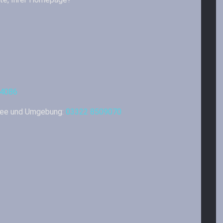
74086
see und Umgebung:
03322 8509070