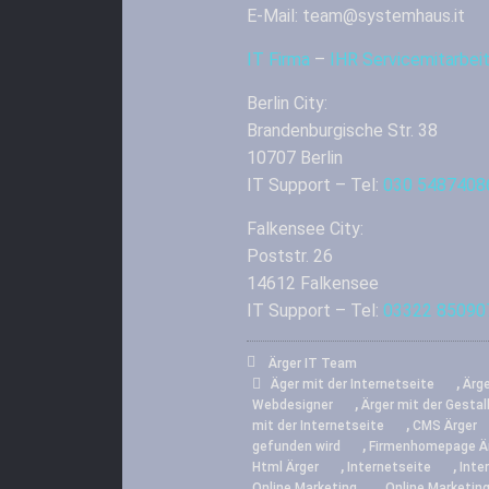
E-Mail: team@systemhaus.it
IT Firma
–
IHR Servicemitarbe
Berlin City:
Brandenburgische Str. 38
10707 Berlin
IT Support – Tel:
030 5487408
Falkensee City:
Poststr. 26
14612 Falkensee
IT Support – Tel:
03322 85090
Ärger IT Team
,
Äger mit der Internetseite
Ärg
,
Webdesigner
Ärger mit der Gestal
,
mit der Internetseite
CMS Ärger
,
gefunden wird
Firmenhomepage Ä
,
,
Html Ärger
Internetseite
Inte
,
Online Marketing
Online Marketing