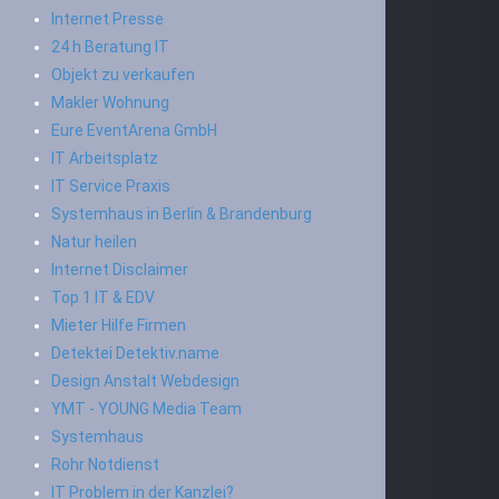
Internet Presse
24 h Beratung IT
Objekt zu verkaufen
Makler Wohnung
Eure EventArena GmbH
IT Arbeitsplatz
IT Service Praxis
Systemhaus in Berlin & Brandenburg
Natur heilen
Internet Disclaimer
Top 1 IT & EDV
Mieter Hilfe Firmen
Detektei Detektiv.name
Design Anstalt Webdesign
YMT - YOUNG Media Team
Systemhaus
Rohr Notdienst
IT Problem in der Kanzlei?