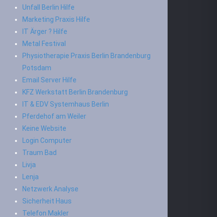
Unfall Berlin Hilfe
Marketing Praxis Hilfe
IT Ärger ? Hilfe
Metal Festival
Physiotherapie Praxis Berlin Brandenburg
Potsdam
Email Server Hilfe
KFZ Werkstatt Berlin Brandenburg
IT & EDV Systemhaus Berlin
Pferdehof am Weiler
Keine Website
Login Computer
Traum Bad
Livja
Lenja
Netzwerk Analyse
Sicherheit Haus
Telefon Makler