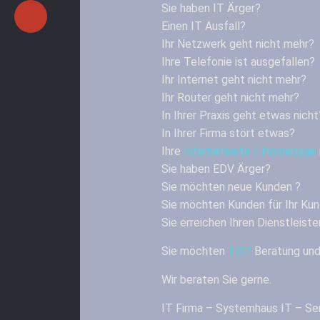
Sie haben IT Ärger?
Einen IT Ausfall?
Ihr Netzwerk geht nicht mehr?
Ihre Telefonie ist ausgefallen?
Ihr Internet geht nicht mehr?
Ihr Router geht nicht mehr?
In Ihrer Praxis geht etwas nicht
In Ihrer Firma stört etwas?
Ihre
Internetseite / Homepage
Sie haben EDV Ärger?
Sie möchten neue Kunden ?
Sie möchten Kunden für Ihr Ku
Sie erreichen Ihren Dienstleiste
Sie möchten
TOP
Beratung und
Wir beraten Sie gerne.
IT Firma – Systemhaus IT – Ser