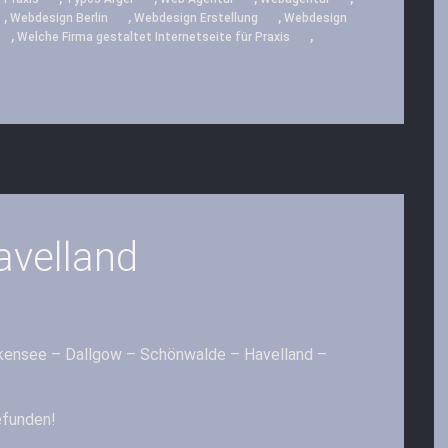
,
,
,
Webdesign Berlin
Webdesign Erstellung
Webdesign
,
,
Welche Firma gestaltet Internetseite für Praxis
avelland
alkensee – Dallgow – Schönwalde – Havelland –
efunden!