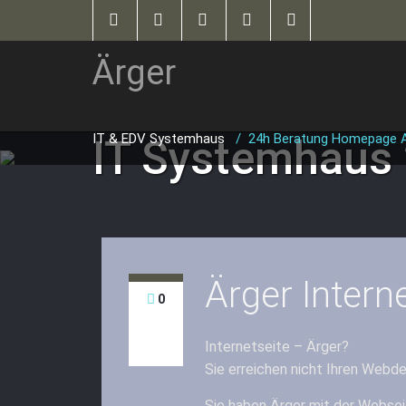
Ärger
IT & EDV Systemhaus
/
24h Beratung Homepage Ärg
IT Systemhaus
Ärger Inter
0
Internetseite – Ärger?
Sie erreichen nicht Ihren Webd
Sie haben Ärger mit der Webse