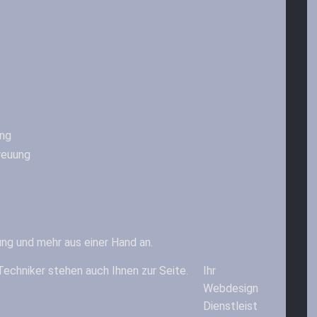
ng
reuung
ung und mehr aus einer Hand an.
Techniker stehen auch Ihnen zur Seite.
Ihr
Webdesign
Dienstleist