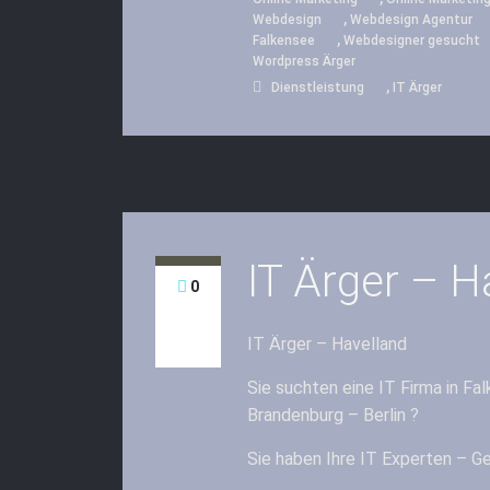
,
Webdesign
Webdesign Agentur
,
Falkensee
Webdesigner gesucht
Wordpress Ärger
,
Dienstleistung
IT Ärger
IT Ärger – H
0
IT Ärger – Havelland
Sie suchten eine IT Firma in F
Brandenburg – Berlin ?
Sie haben Ihre IT Experten – G