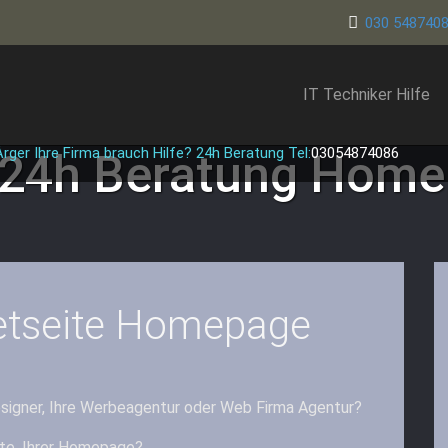
030 548740
IT Techniker Hilfe
er Ihre Firma brauch Hilfe? 24h Beratung Tel:
03054874086
 24h Beratung
Homep
netseite Homepage
esigner, Ihre Werbeagentur oder Web Firma Agentur?
ite, Ihrer Homepage?