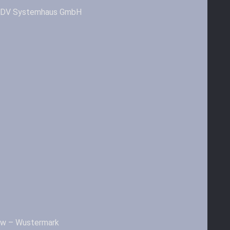
& EDV Systemhaus GmbH
ow – Wustermark