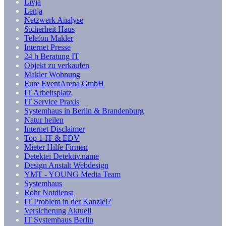
Livja
Lenja
Netzwerk Analyse
Sicherheit Haus
Telefon Makler
Internet Presse
24 h Beratung IT
Objekt zu verkaufen
Makler Wohnung
Eure EventArena GmbH
IT Arbeitsplatz
IT Service Praxis
Systemhaus in Berlin & Brandenburg
Natur heilen
Internet Disclaimer
Top 1 IT & EDV
Mieter Hilfe Firmen
Detektei Detektiv.name
Design Anstalt Webdesign
YMT - YOUNG Media Team
Systemhaus
Rohr Notdienst
IT Problem in der Kanzlei?
Versicherung Aktuell
IT Systemhaus Berlin