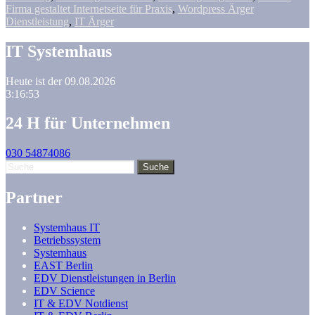
Firma gestaltet Internetseite für Praxis
,
Wordpress Ärger
Dienstleistung
,
IT Ärger
IT Systemhaus
Heute ist der 09.08.2026
3:16:53
24 H für Unternehmen
030 54874086
Partner
Systemhaus IT
Betriebssystem
Systemhaus
EAST Berlin
EDV Dienstleistungen in Berlin
EDV Science
IT & EDV Notdienst