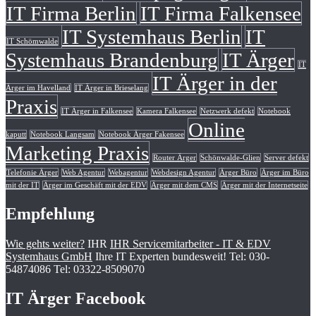
IT Firma Berlin
IT Firma Falkensee
IT Systemhaus Berlin
IT
IT Schömwalde
Systemhaus Brandenburg
IT Ärger
IT
IT Ärger in der
Ärger im Havelland
IT Ärger in Brieselang
Praxis
IT Ärger in Falkensee
Kamera Falkensee
Netzwerk defekt
Notebook
Online
kaputt
Notebook Langsam
Notebook Ärger Fakensee
Marketing Praxis
Router Ärger
Schönwalde-Glien
Server defekt
Telefonie Ärger
Web Agentur
Webagentur
Webdesign Agentur
Ärger Büro
Ärger im Büro
mit der IT
Ärger im Geschäft mit der EDV
Ärger mit dem CMS
Ärger mit der Internetseite
Empfehlung
Wie gehts weiter?
IHR
IHR Servicemitarbeiter - IT & EDV
Systemhaus GmbH
Ihre IT Experten bundesweit! Tel: 030-
54874086 Tel: 03322-8509070
IT Ärger Facebook