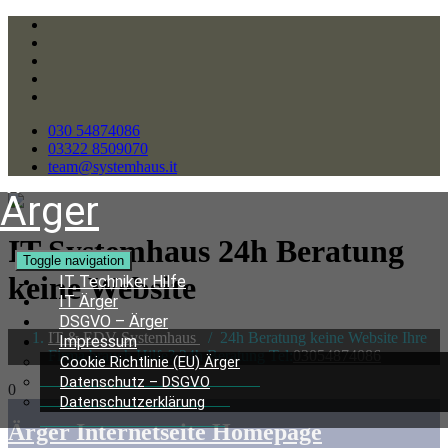
030 54874086
03322 8509070
team@systemhaus.it
Ärger
IT Systemhaus 24h Beratung
Toggle navigation
keine Website
IT Techniker Hilfe
IT Ärger
DSGVO – Ärger
IT & EDV Systemhaus
/
24h Beratung keine Website Ihre
Impressum
Firma brauch Hilfe? 24h Beratung Tel:
03054874086
Cookie Richtlinie (EU) Ärger
Datenschutz – DSGVO
0
Datenschutzerklärung
Ärger Internetseite Homepage