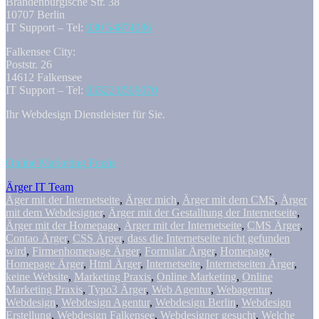
Brandenburgische Str. 38
10707 Berlin
IT Support – Tel:
030 54874086
Falkensee City:
Poststr. 26
14612 Falkensee
IT Support – Tel:
03322 8509070
Ihr Webdesign Dienstleister für Sie.
Online Marketing Praxis
Ärger IT Team
Äger mit der Internetseite
,
Ärger mich
,
Ärger mit dem CMS
,
Ärger
mit dem Webdesigner
,
Ärger mit der Gestalltung der Internetseite
,
Ärger mit der Homepage
,
Ärger mit der Internetseite
,
CMS Ärger
,
Contao Ärger
,
CSS Ärger
,
dass die Internetseite nicht gefunden
wird
,
Firmenhomepage Ärger
,
Formular Ärger
,
Homepage
,
Homepage Ärger
,
Html Ärger
,
Internetseite
,
Internetseiten Ärger
,
keine Website
,
Marketing Praxis
,
Online Marketing
,
Online
Marketing Praxis
,
Typo3 Ärger
,
Web Agentur
,
Webagentur
,
Webdesign
,
Webdesign Agentur
,
Webdesign Berlin
,
Webdesign
Erstellung
,
Webdesign Falkensee
,
Webdesigner gesucht
,
Welche