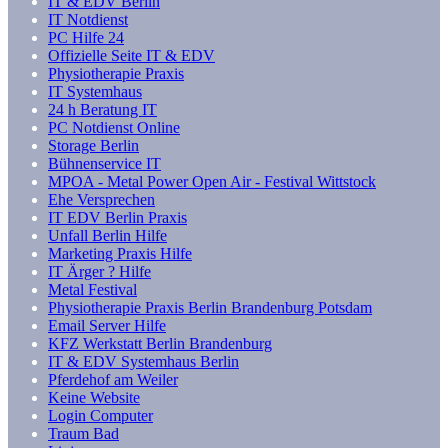
IT & EDV Berlin
IT Notdienst
PC Hilfe 24
Offizielle Seite IT & EDV
Physiotherapie Praxis
IT Systemhaus
24 h Beratung IT
PC Notdienst Online
Storage Berlin
Bühnenservice IT
MPOA - Metal Power Open Air - Festival Wittstock
Ehe Versprechen
IT EDV Berlin Praxis
Unfall Berlin Hilfe
Marketing Praxis Hilfe
IT Ärger ? Hilfe
Metal Festival
Physiotherapie Praxis Berlin Brandenburg Potsdam
Email Server Hilfe
KFZ Werkstatt Berlin Brandenburg
IT & EDV Systemhaus Berlin
Pferdehof am Weiler
Keine Website
Login Computer
Traum Bad