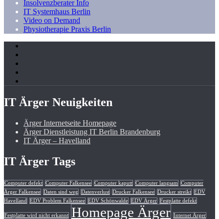
Insolvenzberater Info
IT Systemhaus Berlin
Video on Demand
Physiotherapie Praxis Berlin
IT Ärger Neuigkeiten
Ärger Internetseite Homepage
Ärger Dienstleistung IT Berlin Brandenburg
IT Ärger – Havelland
IT Ärger Tags
Computer defekt
Computer Falkensee
Computer kaputt
Computer langsam
Computer
Ärger Falkensee
Daten sind weg
Datenverlust
Drucker Falkensee
Drucker streikt
EDV
Havelland
EDV Problem Falkensee
EDV Schönwalde
EDV Ärger
Festplatte defekt
Homepage Ärger
Festplatte wird nicht erkannt
Internet Ärger