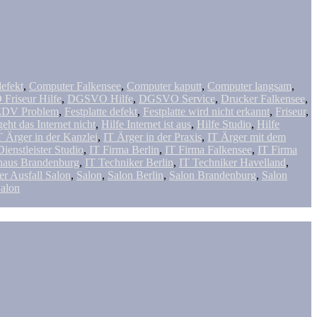
efekt
,
Computer Falkensee
,
Computer kaputt
,
Computer langsam
,
riseur Hilfe
,
DGSVO Hilfe
,
DGSVO Service
,
Drucker Falkensee
,
EDV Problem
,
Festplatte defekt
,
Festplatte wird nicht erkannt
,
Friseur
,
eht das Internet nicht
,
Hilfe Internet ist aus
,
Hilfe Studio
,
Hilfe
T Ärger in der Kanzlei
,
IT Ärger in der Praxis
,
IT Ärger mit dem
Dienstleister Studio
,
IT Firma Berlin
,
IT Firma Falkensee
,
IT Firma
haus Brandenburg
,
IT Techniker Berlin
,
IT Techniker Havelland
,
er Ausfall Salon
,
Salon
,
Salon Berlin
,
Salon Brandenburg
,
Salon
alon