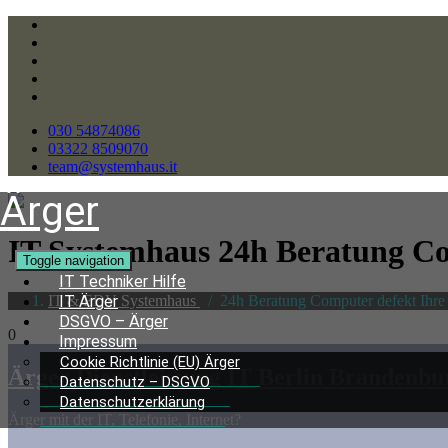
030 54874086
03322 8509070
team@systemhaus.it
Ärger
IT Systemhaus 24h Beratung
Co
Toggle navigation
IT Techniker Hilfe
IT & EDV Systemhaus
/
24h Beratung Computer defekt Ihre 
IT Ärger
DSGVO – Ärger
0
Impressum
Cookie Richtlinie (EU) Ärger
Ärger Dienstleistung IT Berlin Brandenbu
Datenschutz – DSGVO
Datenschutzerklärung
Ärger mit der IT, Telefonie, Internet?