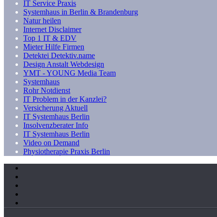
IT Service Praxis
Systemhaus in Berlin & Brandenburg
Natur heilen
Internet Disclaimer
Top 1 IT & EDV
Mieter Hilfe Firmen
Detektei Detektiv.name
Design Anstalt Webdesign
YMT - YOUNG Media Team
Systemhaus
Rohr Notdienst
IT Problem in der Kanzlei?
Versicherung Aktuell
IT Systemhaus Berlin
Insolvenzberater Info
IT Systemhaus Berlin
Video on Demand
Physiotherapie Praxis Berlin