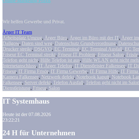
Online Marketing Praxis
Wir helfen Gewerbe und Privat.
Ärger IT Team
Arbeitsplatz Umzug
,
Ärger Büro
,
Ärger im Büro mit der IT
,
Ärger im
Dallgow
,
Daten sind weg
,
Datenschutz Grundverordnung
,
Datenschu
Drucker streikt
,
DSGVO
,
EC Terminal
,
EC Terminal Ausfall
,
EC Ter
Friseur EC Terminal streikt
,
Friseur IT Problem
,
Friseur Salon
,
Frisör
Telefon geht nicht
,
Hilfe Telefon ist aus
,
Hilfe WLAN geht nicht meh
Internetanschluss
,
IT Ärger Telefon
,
IT Dienstleister Falkensee
,
IT Die
Friseur
,
IT Firma Frisör
,
IT Firma Gewerbe
,
IT Firma Hilfe
,
IT Firma
Kamera Falkensee
,
Netzwerk defekt
,
Notebook kaputt
,
Notebook La
Falkensee
,
Server defekt
,
Telefon Ausfall
,
Telefon geht nicht im Salo
Dienstleistung
,
Friseur
,
Salon
IT Systemhaus
Heute ist der 07.08.2026
23:22:21
24 H für Unternehmen