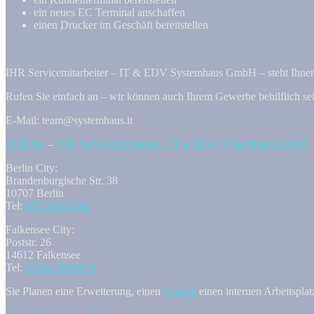
ein neues EC Terminal anschaffen
einen Drucker im Geschäft bereitstellen
IHR Servicemitarbeiter – IT & EDV Systemhaus GmbH – steht Ihnen
Rufen Sie einfach an – wir können auch Ihrem Gewerbe behilflich sei
E-Mail: team@systemhaus.it
IT Firma
–
IHR Servicemitarbeiter – IT & EDV Systemhaus GmbH
Berlin City:
Brandenburgische Str. 38
10707 Berlin
Tel:
030 54874086
Falkensee City:
Poststr. 26
14612 Falkensee
Tel:
03322 8509070
Sie Planen eine Erweiterung, einen
Umzug
einen internen Arbeitspl