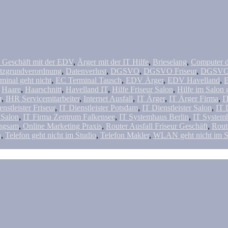
 Geschäft mit der EDV
,
Ärger mit der IT Hilfe
,
Brieselang
,
Computer d
tzgrundverordnung
,
Datenverlust
,
DGSVO
,
DGSVO Friseur
,
DGSVO F
minal geht nicht
,
EC Terminal Tausch
,
EDV Ärger
,
EDV Havelland
,
,
Haare
,
Haarschnitt
,
Havelland IT
,
Hilfe Friseur Salon
,
Hilfe im Salon g
r
,
IHR Servicemitarbeiter
,
Internet Ausfall
,
IT Ärger
,
IT Ärger Firma
,
I
nstleister Friseur
,
IT Dienstleister Potsdam
,
IT Dienstleister Salon
,
IT 
 Salon
,
IT Firma Zentrum Falkensee
,
IT Systemhaus Berlin
,
IT System
ngsam
,
Online Marketing Praxis
,
Router Ausfall Friseur Geschäft
,
Rout
n
,
Telefon geht nicht im Studio
,
Telefon Makler
,
WLAN geht nicht im S