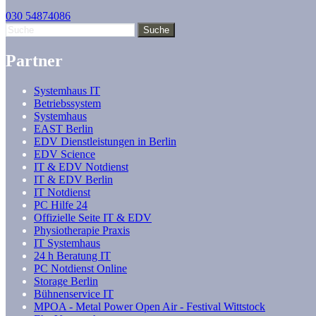
030 54874086
Partner
Systemhaus IT
Betriebssystem
Systemhaus
EAST Berlin
EDV Dienstleistungen in Berlin
EDV Science
IT & EDV Notdienst
IT & EDV Berlin
IT Notdienst
PC Hilfe 24
Offizielle Seite IT & EDV
Physiotherapie Praxis
IT Systemhaus
24 h Beratung IT
PC Notdienst Online
Storage Berlin
Bühnenservice IT
MPOA - Metal Power Open Air - Festival Wittstock