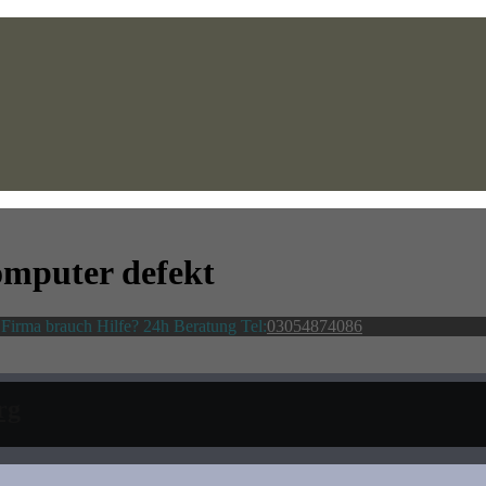
mputer defekt
Firma brauch Hilfe? 24h Beratung Tel:
03054874086
rg