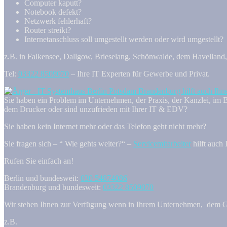
Computer kaputt?
Notebook defekt?
Netzwerk fehlerhaft?
Router streikt?
Internetanschluss soll umgestellt werden oder wird umgestellt?
z.B. in Falkensee, Dallgow, Brieselang, Schönwalde, dem Havelland
Tel:
03322 8509070
– Ihre IT Experten für Gewerbe und Privat.
Sie haben ein Problem im Unternehmen, der Praxis, der Kanzlei, im Bü
dem Drucker oder sind unzufrieden mit Ihrer IT & EDV?
Sie haben kein Internet mehr oder das Telefon geht nicht mehr?
Sie fragen sich – “ Wie gehts weiter?“ –
Servicemitarbeiter
hilft auch 
Rufen Sie einfach an!
Berlin und bundesweit:
030 54874086
Brandenburg und bundesweit:
03322 8509070
Wir stehen Ihnen zur Verfügung wenn in Ihrem Unternehmen, dem Gesc
z.B.