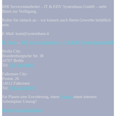
IHR Servicemitarbeiter – IT & EDV Systemhaus GmbH – steht
Ihnen zur Verfügung.
Rufen Sie einfach an – wir können auch Ihrem Gewerbe behilflich
sein.
E-Mail: team@systemhaus.it
IT Firma
–
IHR Servicemitarbeiter – IT & EDV Systemhaus GmbH
Berlin City:
Brandenburgische Str. 38
10707 Berlin
Tel:
030 54874086
Falkensee City:
Poststr. 26
14612 Falkensee
Tel:
03322 8509070
Sie Planen eine Erweiterung, einen
Umzug
einen internen
Arbeitsplatz Umzug?
Online Marketing Praxis