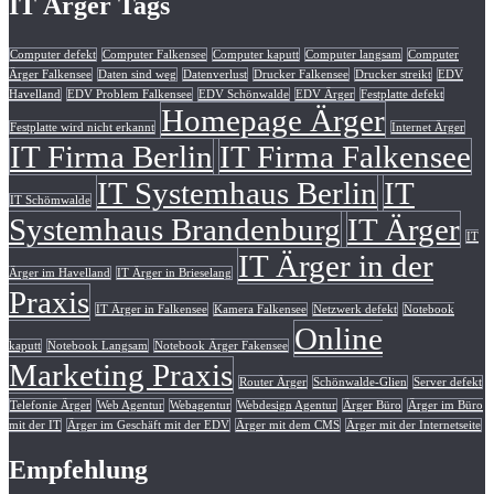
IT Ärger Tags
Computer defekt
Computer Falkensee
Computer kaputt
Computer langsam
Computer
Ärger Falkensee
Daten sind weg
Datenverlust
Drucker Falkensee
Drucker streikt
EDV
Havelland
EDV Problem Falkensee
EDV Schönwalde
EDV Ärger
Festplatte defekt
Homepage Ärger
Festplatte wird nicht erkannt
Internet Ärger
IT Firma Berlin
IT Firma Falkensee
IT Systemhaus Berlin
IT
IT Schömwalde
Systemhaus Brandenburg
IT Ärger
IT
IT Ärger in der
Ärger im Havelland
IT Ärger in Brieselang
Praxis
IT Ärger in Falkensee
Kamera Falkensee
Netzwerk defekt
Notebook
Online
kaputt
Notebook Langsam
Notebook Ärger Fakensee
Marketing Praxis
Router Ärger
Schönwalde-Glien
Server defekt
Telefonie Ärger
Web Agentur
Webagentur
Webdesign Agentur
Ärger Büro
Ärger im Büro
mit der IT
Ärger im Geschäft mit der EDV
Ärger mit dem CMS
Ärger mit der Internetseite
Empfehlung