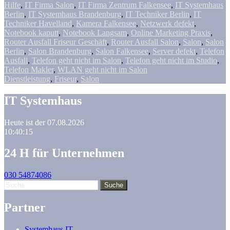
Hilfe
,
IT Firma Salon
,
IT Firma Zentrum Falkensee
,
IT Systemhaus
Berlin
,
IT Systemhaus Brandenburg
,
IT Techniker Berlin
,
IT
Techniker Havelland
,
Kamera Falkensee
,
Netzwerk defekt
,
Notebook kaputt
,
Notebook Langsam
,
Online Marketing Praxis
,
Router Ausfall Friseur Geschäft
,
Router Ausfall Salon
,
Salon
,
Salon
Berlin
,
Salon Brandenburg
,
Salon Falkensee
,
Server defekt
,
Telefon
Ausfall
,
Telefon geht nicht im Salon
,
Telefon geht nicht im Studio
,
Telefon Makler
,
WLAN geht nicht im Salon
Dienstleistung
,
Friseur
,
Salon
IT Systemhaus
Heute ist der 07.08.2026
10:40:15
24 H für Unternehmen
030 54874086
Partner
Systemhaus IT