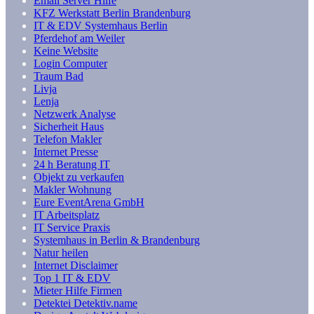
Email Server Hilfe
KFZ Werkstatt Berlin Brandenburg
IT & EDV Systemhaus Berlin
Pferdehof am Weiler
Keine Website
Login Computer
Traum Bad
Livja
Lenja
Netzwerk Analyse
Sicherheit Haus
Telefon Makler
Internet Presse
24 h Beratung IT
Objekt zu verkaufen
Makler Wohnung
Eure EventArena GmbH
IT Arbeitsplatz
IT Service Praxis
Systemhaus in Berlin & Brandenburg
Natur heilen
Internet Disclaimer
Top 1 IT & EDV
Mieter Hilfe Firmen
Detektei Detektiv.name