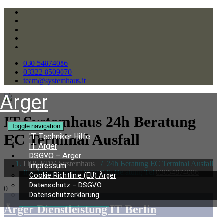
030 54874086
03322 8509070
team@systemhaus.it
Ärger
IT Systemhaus 24h Beratung
Toggle navigation
EC Terminal Ausfall
IT Techniker Hilfe
IT Ärger
DSGVO – Ärger
IT & EDV Systemhaus
/
24h Beratung EC Terminal Ausfall
Impressum
Ihre Firma brauch Hilfe? 24h Beratung Tel:
03054874086
Cookie Richtlinie (EU) Ärger
Datenschutz – DSGVO
0
Datenschutzerklärung
Ärger Dienstleistung IT Berlin