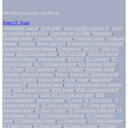
Wir helfen Gewerbe und Privat.
Ärger IT Team
Arbeitsplatz Umzug
,
Ärger Büro
,
Ärger im Büro mit der IT
,
Ärger
im Geschäft mit der EDV
,
Ärger mit der IT Hilfe
,
Brieselang
,
Computer defekt
,
Computer Falkensee
,
Computer kaputt
,
Computer
langsam
,
Dallgow
,
Daten sind weg
,
Datenschutz Grundverordnung
,
Datenschutzgrundverordnung
,
Datenverlust
,
DGSVO
,
DGSVO
Friseur
,
DGSVO Friseur Hilfe
,
DGSVO Hilfe
,
DGSVO Service
,
Drucker Falkensee
,
Drucker streikt
,
DSGVO
,
EC Terminal
,
EC
Terminal Ausfall
,
EC Terminal geht nicht
,
EC Terminal Tausch
,
EDV Ärger
,
EDV Havelland
,
EDV Problem
,
Festplatte defekt
,
Festplatte wird nicht erkannt
,
Friseur
,
Friseur EC Terminal streikt
,
Friseur IT Problem
,
Friseur Salon
,
Frisör
,
Haare
,
Haarschnitt
,
Havelland IT
,
Hilfe Friseur Salon
,
Hilfe im Salon geht das Internet
nicht
,
Hilfe Internet ist aus
,
Hilfe Studio
,
Hilfe Telefon geht nicht
,
Hilfe Telefon ist aus
,
Hilfe WLAN geht nicht mehr
,
IHR
Servicemitarbeiter
,
Internet Ausfall
,
IT Ärger
,
IT Ärger Firma
,
IT
Ärger in der Kanzlei
,
IT Ärger in der Praxis
,
IT Ärger mit dem
Internetanschluss
,
IT Ärger Telefon
,
IT Dienstleister Falkensee
,
IT
Dienstleister Friseur
,
IT Dienstleister Potsdam
,
IT Dienstleister
Salon
,
IT Dienstleister Studio
,
IT Firma Berlin
,
IT Firma Falkensee
,
IT Firma Friseur
,
IT Firma Frisör
,
IT Firma Gewerbe
,
IT Firma