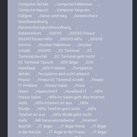
,
,
Computer defekt
Computer Falkensee
,
,
Computer kaputt
Computer langsam
,
,
Dallgow
Daten sind weg
Datenschutz
,
Grundverordnung
,
Datenschutzgrundverordnung
,
,
,
Datenverlust
DGSVO
DGSVO Friseur
,
,
DGSVO Friseur Hilfe
DGSVO Hilfe
DGSVO
,
,
Service
Drucker Falkensee
Drucker
,
,
,
streikt
DSGVO
EC Terminal
EC
,
,
Terminal Ausfall
EC Terminal geht nicht
,
,
EC Terminal Tausch
EDV Ärger
EDV
,
,
Havelland
EDV Problem
Festplatte
,
,
defekt
Festplatte wird nicht erkannt
,
,
Friseur
Friseur EC Terminal streikt
Friseur
,
,
,
IT Problem
Friseur Salon
Frisör
,
,
,
Haare
Haarschnitt
Havelland IT
Hilfe
,
Friseur Salon
Hilfe im Salon geht das Internet
,
,
nicht
Hilfe Internet ist aus
Hilfe
,
,
Studio
Hilfe Telefon geht nicht
Hilfe
,
Telefon ist aus
Hilfe WLAN geht nicht
,
,
mehr
IHR Servicemitarbeiter
Internet
,
,
,
Ausfall
IT Ärger
IT Ärger Firma
IT Ärger
,
,
in der Kanzlei
IT Ärger in der Praxis
IT Ärger