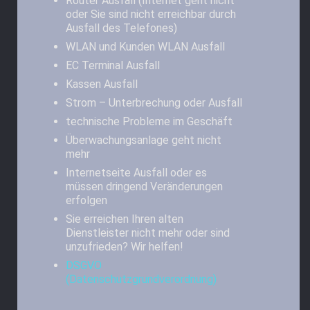
Router Ausfall (Internet geht nicht
oder Sie sind nicht erreichbar durch
Ausfall des Telefones)
WLAN und Kunden WLAN Ausfall
EC Terminal Ausfall
Kassen Ausfall
Strom – Unterbrechung oder Ausfall
technische Probleme im Geschäft
Überwachungsanlage geht nicht
mehr
Internetseite Ausfall oder es
müssen dringend Veränderungen
erfolgen
Sie erreichen Ihren alten
Dienstleister nicht mehr oder sind
unzufrieden? Wir helfen!
DSGVO
(Datenschutzgrundverordnung)