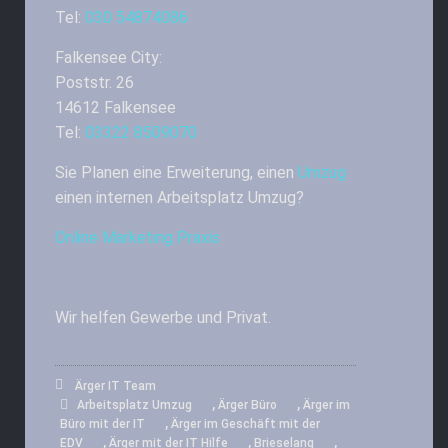
Tel:
030 54874086
Falkensee City:
Poststr. 26
14612 Falkensee
Tel:
03322 8509070
Sie Planen eine Erweiterung, einen
Umzug
einen internen Arbeitsplatz Umzug?
Online Marketing Praxis
Wir helfen Gewerbe und Privat.
Ärger IT Team
,
,
Arbeitsplatz Umzug
Ärger Büro
Ärger im
,
Büro mit der IT
Ärger im Geschäft mit der
,
,
,
EDV
Ärger mit der IT Hilfe
Brieselang