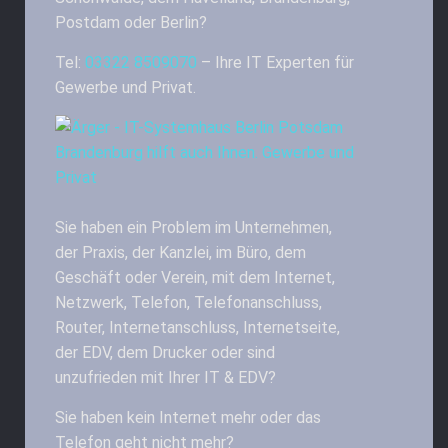
Postdam oder Berlin?
Tel:
03322 8509070
– Ihre IT Experten für
Gewerbe und Privat.
Sie haben ein Problem im Unternehmen,
der Praxis, der Kanzlei, im Büro, dem
Geschäft oder Verein, mit dem Internet,
Netzwerk, Telefon, Telefonanschluss,
Router, Internetanschluss, Internetseite,
der EDV, dem Drucker oder sind
unzufrieden mit Ihrer IT & EDV?
Sie haben kein Internet mehr oder das
Telefon geht nicht mehr?