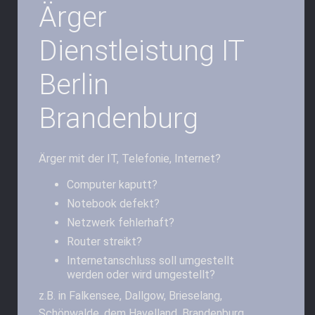
Ärger
Dienstleistung IT
Berlin
Brandenburg
Ärger mit der IT, Telefonie, Internet?
Computer kaputt?
Notebook defekt?
Netzwerk fehlerhaft?
Router streikt?
Internetanschluss soll umgestellt
werden oder wird umgestellt?
z.B. in Falkensee, Dallgow, Brieselang,
Schönwalde, dem Havelland, Brandenburg,