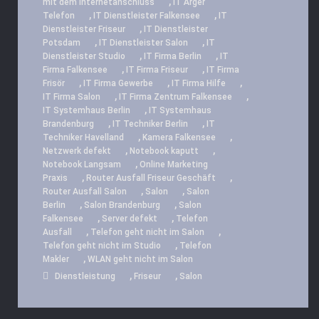
,
mit dem Internetanschluss
IT Ärger
,
,
Telefon
IT Dienstleister Falkensee
IT
,
Dienstleister Friseur
IT Dienstleister
,
,
Potsdam
IT Dienstleister Salon
IT
,
,
Dienstleister Studio
IT Firma Berlin
IT
,
,
Firma Falkensee
IT Firma Friseur
IT Firma
,
,
,
Frisör
IT Firma Gewerbe
IT Firma Hilfe
,
,
IT Firma Salon
IT Firma Zentrum Falkensee
,
IT Systemhaus Berlin
IT Systemhaus
,
,
Brandenburg
IT Techniker Berlin
IT
,
,
Techniker Havelland
Kamera Falkensee
,
,
Netzwerk defekt
Notebook kaputt
,
Notebook Langsam
Online Marketing
,
,
Praxis
Router Ausfall Friseur Geschäft
,
,
Router Ausfall Salon
Salon
Salon
,
,
Berlin
Salon Brandenburg
Salon
,
,
Falkensee
Server defekt
Telefon
,
,
Ausfall
Telefon geht nicht im Salon
,
Telefon geht nicht im Studio
Telefon
,
Makler
WLAN geht nicht im Salon
,
,
Dienstleistung
Friseur
Salon