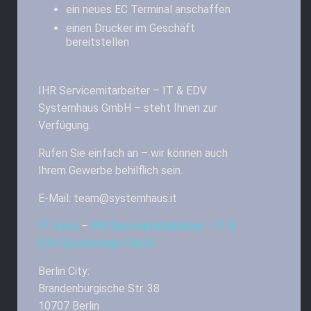
ein neues EC Terminal anschaffen
einen Drucker im Geschäft
bereitstellen
IHR Servicemitarbeiter – IT & EDV
Systemhaus GmbH – steht Ihnen zur
Verfügung.
Rufen Sie einfach an – wir können auch
Ihrem Gewerbe behilflich sein.
E-Mail: team@systemhaus.it
IT Firma
–
IHR Servicemitarbeiter – IT &
EDV Systemhaus GmbH
Berlin City:
Brandenburgische Str. 38
10707 Berlin