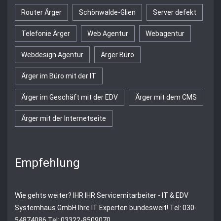
Router Ärger
Schönwalde-Glien
Server defekt
Telefonie Ärger
Web Agentur
Webagentur
Webdesign Agentur
Ärger Büro
Ärger im Büro mit der IT
Ärger im Geschäft mit der EDV
Ärger mit dem CMS
Ärger mit der Internetseite
Empfehlung
Wie gehts weiter?
IHR
IHR Servicemitarbeiter - IT & EDV
Systemhaus GmbH
Ihre IT Experten bundesweit! Tel: 030-
54874086 Tel: 03322-8509070