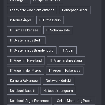
EDV Ärger
Festplatte defekt
Festplatte wird nicht erkannt
Homepage Ärger
Internet Ärger
IT Firma Berlin
IT Firma Falkensee
IT Schömwalde
IT Systemhaus Berlin
IT Systemhaus Brandenburg
IT Ärger
IT Ärger im Havelland
IT Ärger in Brieselang
IT Ärger in der Praxis
IT Ärger in Falkensee
Kamera Falkensee
Netzwerk defekt
Notebook kaputt
Notebook Langsam
Notebook Ärger Fakensee
Online Marketing Praxis