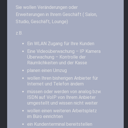
Sie wollen Veränderungen oder
Erweiterungen in Ihrem Geschäft ( Salon,
Studio, Geschäft, Lounge)
z.B.
Ein WLAN Zugang für Ihre Kunden
Eine Videoüberwachung – IP Kamera
Überwachung – Kontrolle der
Räumlichkeiten und der Kasse
planen einen Umzug
wollen Ihren bisherigen Anbieter für
Internet und Telefon ändern
müssen oder werden von analog bzw.
ISDN auf VoIP von Ihrem Anbieter
umgestellt und wissen nicht weiter
wollen einen weiteren Arbeitsplatz
im Büro einrichten
ein Kundenterminal bereitstellen