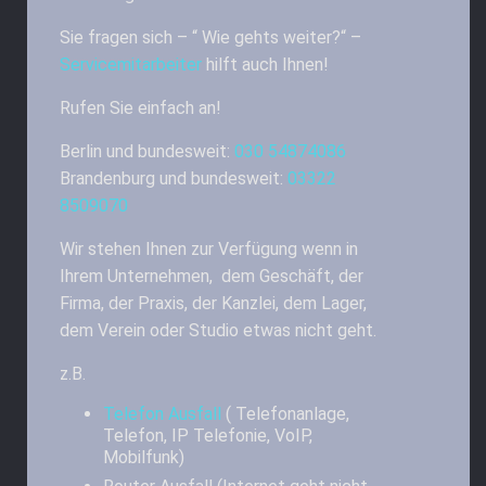
Sie fragen sich – “ Wie gehts weiter?“ –
Servicemitarbeiter
hilft auch Ihnen!
Rufen Sie einfach an!
Berlin und bundesweit:
030 54874086
Brandenburg und bundesweit:
03322
8509070
Wir stehen Ihnen zur Verfügung wenn in
Ihrem Unternehmen, dem Geschäft, der
Firma, der Praxis, der Kanzlei, dem Lager,
dem Verein oder Studio etwas nicht geht.
z.B.
Telefon Ausfall
( Telefonanlage,
Telefon, IP Telefonie, VoIP,
Mobilfunk)