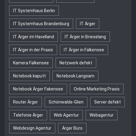
IT Systemhaus Berlin
IT Systemhaus Brandenburg
IT Ärger
IT Ärger im Havelland
IT Ärger in Brieselang
IT Ärger in der Praxis
IT Ärger in Falkensee
Kamera Falkensee
Netzwerk defekt
Notebook kaputt
Notebook Langsam
Notebook Ärger Fakensee
Online Marketing Praxis
Router Ärger
Schönwalde-Glien
Server defekt
Telefonie Ärger
Web Agentur
Webagentur
Webdesign Agentur
Ärger Büro