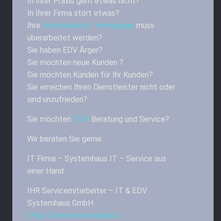
In Ihrer Praxis geht etwas nicht?
In Ihrer Firma stört etwas?
Ihre
Internetseite / Homepage
muss
überarbeitet werden?
Sie haben EDV Ärger?
Sie möchten neue Kunden ?
Sie möchten Kunden für Ihr Kunden?
Sie erreichen Ihren Dienstleister nicht oder
sind unzufrieden?
Sie möchten
TOP
Beratung und Service?
Wir beraten Sie gerne.
IT Firma – Systemhaus IT – Service aus
einer Hand
IHR Servicemitarbeiter – IT & EDV
Systemhaus GmbH
https://www.systemhaus.it