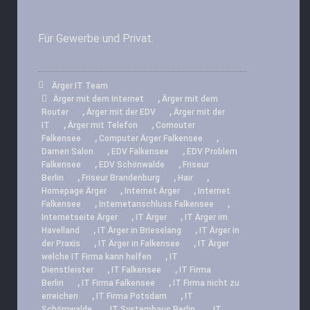
Für Gewerbe und Privat.
Ärger IT Team
,
Ärger mit dem Internet
Ärger mit dem
,
,
Router
Ärger mit der EDV
Ärger mit der
,
,
IT
Ärger mit Telefon
Comouter
,
,
Falkensee
Computer Ärger Falkensee
,
,
Damen Salon
EDV Falkensee
EDV Problem
,
,
Falkensee
EDV Schönwalde
Friseur
,
,
,
Berlin
Friseur Brandenburg
Hair
,
,
Homepage Ärger
Internet Ärger
Internet
,
,
Falkensee
Internetanschluss Falkensee
,
,
Internetseite Ärger
IT Ärger
IT Ärger im
,
,
Havelland
IT Ärger in Brieselang
IT Ärger in
,
,
der Praxis
IT Ärger in Falkensee
IT Ärger
,
welche IT Firma kann helfen
IT
,
,
Dienstleister
IT Falkensee
IT Firma
,
,
Berlin
IT Firma Falkensee
IT Firma nicht zu
,
,
erreichen
IT Firma Potsdam
IT
,
,
Schömwalde
IT Systemhaus Berlin
IT