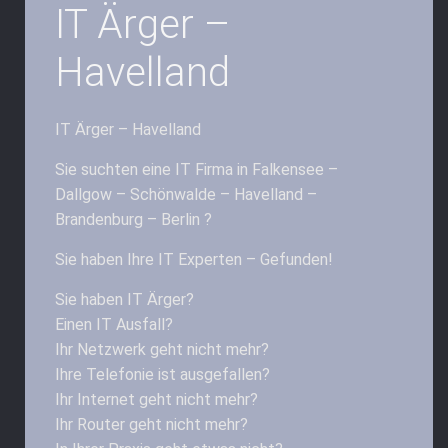
IT Ärger –
Havelland
IT Ärger – Havelland
Sie suchten eine IT Firma in Falkensee –
Dallgow – Schönwalde – Havelland –
Brandenburg – Berlin ?
Sie haben Ihre IT Experten – Gefunden!
Sie haben IT Ärger?
Einen IT Ausfall?
Ihr Netzwerk geht nicht mehr?
Ihre Telefonie ist ausgefallen?
Ihr Internet geht nicht mehr?
Ihr Router geht nicht mehr?