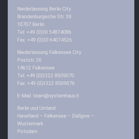
Niederlassung Berlin City
Brandenburgische Str. 38
10707 Berlin
Tel: +49 (0)30 54874086
Fax: +49 (0)30 64074526
Niederlassung Falkensee City
Poststr. 26
14612 Falkensee
Tel: +49 (0)3322 8509070
Fax: +49 (0)3322 8509076
E-Mail: team@systemhaus.it
Berlin und Umland
Havelland – Falkensee – Dallgow –
Wustermark
Potsdam