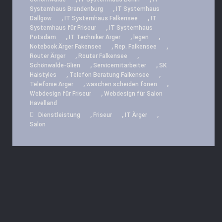
,
Systemhaus Brandenburg
IT Systemhaus
,
,
Dallgow
IT Systemhaus Falkensee
IT
,
Systemhaus für Friseur
IT Systemhaus
,
,
,
Potsdam
IT Techniker Ärger
legen
,
,
Notebook Ärger Fakensee
Rep. Falkensee
,
,
Router Ärger
Router Falkensee
,
,
Schönwalde-Glien
Servicemitarbeiter
SK
,
,
Haistyles
Telefon Beratung Falkensee
,
,
Telefonie Ärger
waschen scheiden fönen
,
Webdesign für Friseur
Webdesign für Salon
Havelland
,
,
,
Dienstleistung
Friseur
IT Ärger
Salon